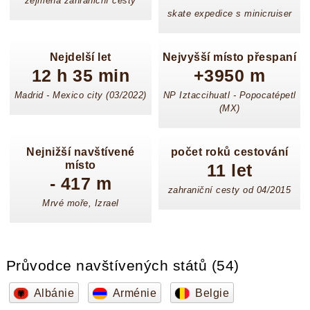
zejména zahraniční cesty
skate expedice s minicruiser
Nejdelší let
Nejvyšší místo přespaní
12 h 35 min
+3950 m
Madrid - Mexico city (03/2022)
NP Iztaccihuatl - Popocatépetl
(MX)
Nejnižší navštívené
počet roků cestování
místo
11 let
- 417 m
zahraniční cesty od 04/2015
Mrvé moře, Izrael
Průvodce navštívených států (54)
Albánie
Arménie
Belgie