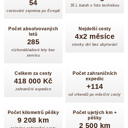
54
35 L batoh s foto technikou
cestování zejména po Evropě
Počet absolvovaných
Nejdelší cesty
letů
4x2 měsíce
285
stovky dní bez ubytování
nízkonákladové lety bez
servisu
Celkem za cesty
Počet zahraničních
expedic
418 000 Kč
+114
zahraniční expedice
od víkendů po měsíční cesty
Počet kilometrů pěšky
Počet ujetých km +
pěšky
9 208 km
2 500 km