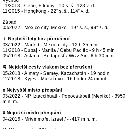
Východ
11/2018 - Cebu, Filipíny - 10 s. š., 123 v. d.
11/2015 - Hongkong - 22° s. š., 114° v. d.
Západ
03/2022 - Mexico city, Mexiko - 19° s. š., 99° z. d.
✈️
Nejdelší lety bez přerušení
03/2022 - Madrid - Mexico city - 12 h 35 min
11/2018 - Dubaj - Manila / Cebu Pacific - 9 h 45 min
05/2018 - Astana - Budapešť / Wizz Air - 6 h 30 min
🚆
Nejdelší cesty vlakem bez přerušení
05/2018 - Almaty - Semey, Kazachstán - 19 hodin
12/2018 - Kyjev - Mukačevo - 16 hodin 24 minut
⬆️
Nejvyšší místo přespání
03/2022 - NP Iztaccihuatl - Popocatépetl (Mexiko) - 3950
m n. m.
⬇️
Nejnižší místo přespání
04/2016 - Mrtvé moře, Izrael / - -417 m n. m.