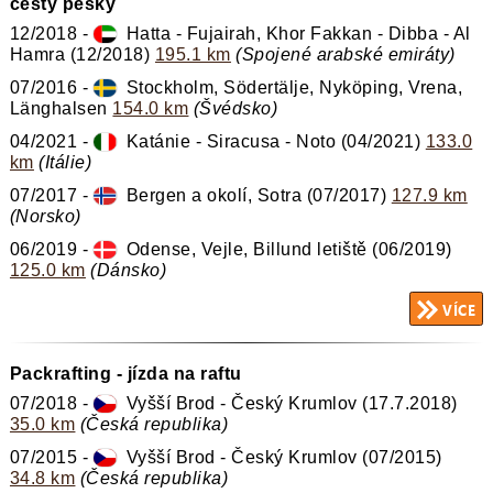
cesty pěšky
12/2018 -
Hatta - Fujairah, Khor Fakkan - Dibba - Al
Hamra (12/2018)
195.1 km
(Spojené arabské emiráty)
07/2016 -
Stockholm, Södertälje, Nyköping, Vrena,
Länghalsen
154.0 km
(Švédsko)
04/2021 -
Katánie - Siracusa - Noto (04/2021)
133.0
km
(Itálie)
07/2017 -
Bergen a okolí, Sotra (07/2017)
127.9 km
(Norsko)
06/2019 -
Odense, Vejle, Billund letiště (06/2019)
125.0 km
(Dánsko)
Packrafting - jízda na raftu
07/2018 -
Vyšší Brod - Český Krumlov (17.7.2018)
35.0 km
(Česká republika)
07/2015 -
Vyšší Brod - Český Krumlov (07/2015)
34.8 km
(Česká republika)