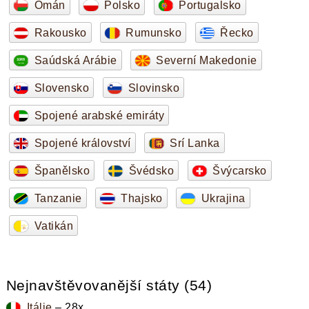
Omán
Polsko
Portugalsko
Rakousko
Rumunsko
Řecko
Saúdská Arábie
Severní Makedonie
Slovensko
Slovinsko
Spojené arabské emiráty
Spojené království
Srí Lanka
Španělsko
Švédsko
Švýcarsko
Tanzanie
Thajsko
Ukrajina
Vatikán
Nejnavštěvovanější státy (54)
Itálie
– 28x