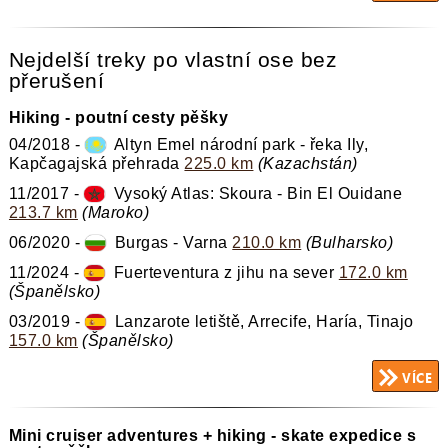
Nejdelší treky po vlastní ose bez
přerušení
Hiking - poutní cesty pěšky
04/2018 -
Altyn Emel národní park - řeka Ily,
Kapčagajská přehrada
225.0 km
(Kazachstán)
11/2017 -
Vysoký Atlas: Skoura - Bin El Ouidane
213.7 km
(Maroko)
06/2020 -
Burgas - Varna
210.0 km
(Bulharsko)
11/2024 -
Fuerteventura z jihu na sever
172.0 km
(Španělsko)
03/2019 -
Lanzarote letiště, Arrecife, Haría, Tinajo
157.0 km
(Španělsko)
Mini cruiser adventures + hiking - skate expedice s