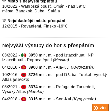
💛
Místo s nejvyšší teplotou
10/2022 - Wahibská poušť, Omán - nad 39°C
města: Bangkok, Dubaj, Salála
💙
Nejchladnější místo přespání
12/2015 - Rovaniemi, Finsko -19°C
​Nejvyšší ​výstupy do hor s přespáním
03/2022 -
3950
m n. m. -
pod Iztaccihuatl, NP
Iztaccihuatl - Popocatépetl
(Mexiko)
04/2018 -
3900
m n. m. -
​​Ala-K​ul​​
(Kyrgyzstán)
10/2016 -
3736
m n. m. -
pod Džabal Tubkal​, Vysoký
Atlas
(Maroko)
08/2021 -
3374
m n. m. -
Refuge de Tarkeddit​,
Vysoký Atlas
(Maroko)
04/2018 -
3316
m n. m. -
Son​-Kul​
(Kyrgyzstán)