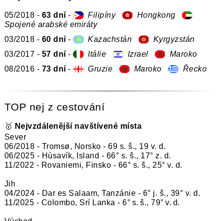
05/2018 -
63 dní
-
Filipíny
Hongkong
Spojené arabské emiráty
03/2018 -
60 dní
-
Kazachstán
Kyrgyzstán
03/2017 -
57 dní
-
Itálie
Izrael
Maroko
08/2016 -
73 dní
-
Gruzie
Maroko
Řecko
TOP nej z cestování
🥇
Nejvzdálenější navštívené místa
Sever
06/2018 - Tromsø, Norsko - 69 s. š., 19 v. d.
06/2025 - Húsavík, Island - 66° s. š., 17° z. d.
11/2022 - Rovaniemi, Finsko - 66° s. š., 25° v. d.
Jih
04/2024 - Dar es Salaam, Tanzánie - 6° j. š., 39° v. d.
11/2025 - Colombo, Srí Lanka - 6° s. š., 79° v. d.