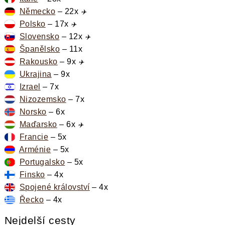
Německo
– 22x
✈️
Polsko
– 17x
✈️
Slovensko
– 12x
✈️
Španělsko
– 11x
Rakousko
– 9x
✈️
Ukrajina
– 9x
Izrael
– 7x
Nizozemsko
– 7x
Norsko
– 6x
Maďarsko
– 6x
✈️
Francie
– 5x
Arménie
– 5x
Portugalsko
– 5x
Finsko
– 4x
Spojené království
– 4x
Řecko
– 4x
Nejdelší cesty