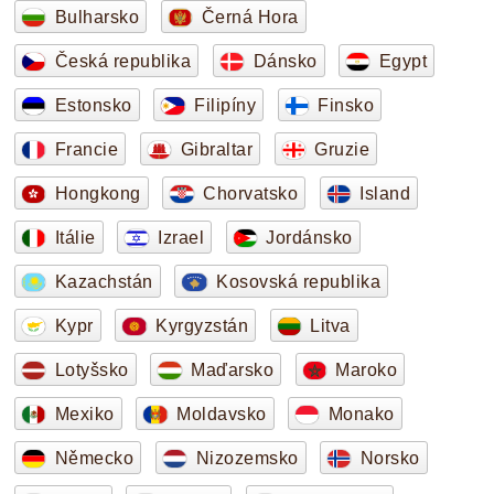
Bulharsko
Černá Hora
Česká republika
Dánsko
Egypt
Estonsko
Filipíny
Finsko
Francie
Gibraltar
Gruzie
Hongkong
Chorvatsko
Island
Itálie
Izrael
Jordánsko
Kazachstán
Kosovská republika
Kypr
Kyrgyzstán
Litva
Lotyšsko
Maďarsko
Maroko
Mexiko
Moldavsko
Monako
Německo
Nizozemsko
Norsko