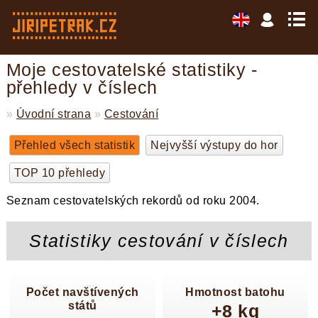
Moje cestovatelské statistiky -
přehledy v číslech
»
Úvodní strana
»
Cestování
Přehled všech statistik
Nejvyšší výstupy do hor
TOP 10 přehledy
Seznam cestovatelských rekordů od roku 2004.
Statistiky cestování v číslech
Počet navštívených
Hmotnost batohu
států
+8 kg