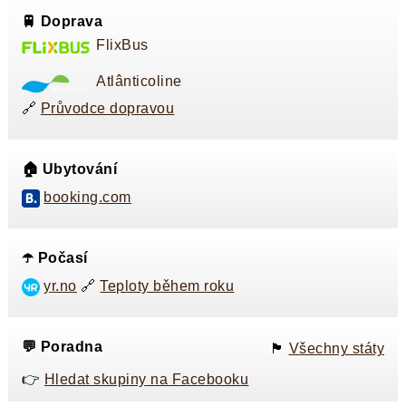
🚆 Doprava
FlixBus
Atlânticoline
🔗
Průvodce dopravou
🏠 Ubytování
booking.com
☂️ Počasí
yr.no
🔗
Teploty během roku
💬 Poradna
🏴󠁭󠁸󠁭󠁥󠁸󠁿
Všechny státy
👉
Hledat skupiny na Facebooku