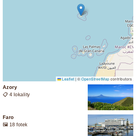
Leaflet
|
©
OpenStreetMap
contributors
Azory
📋 4 lokality
Faro
🖼️ 18 fotek