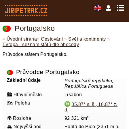
Portugalsko
»
Úvodní strana
»
Cestování
»
Svět a kontinenty
»
Evropa - seznam států dle abecedy
Průvodce státem Portugalsko.
Průvodce Portugalsko
Základní údaje
Portugalská republika,
República Portuguesa
🏙️ Hlavní město
Lisabon
🗺️ Poloha
35.87° s. š., 18.87° z.
d.
🌍 Rozloha
92 321 km²
🏔️ Nejvyšší bod
Ponta do Pico (2351 m n.