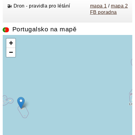
🚁 Dron - pravidla pro létání
mapa 1
/
mapa 2
FB poradna
Portugalsko na mapě
+
−