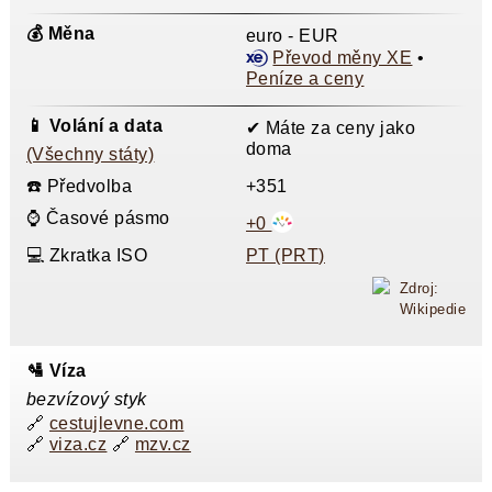
💰 Měna
euro - EUR
Převod měny XE
•
Peníze a ceny
📱 Volání a data
✔ Máte za ceny jako
doma
(Všechny státy)
☎️ Předvolba
+351
⌚ Časové pásmo
+0
💻 Zkratka ISO
PT (PRT)
Zdroj:
Wikipedie
🛂 Víza
bezvízový styk
🔗
cestujlevne.com
🔗
viza.cz
🔗
mzv.cz