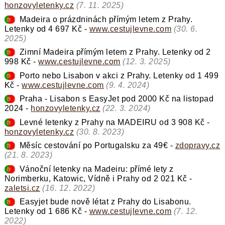
honzovyletenky.cz
(7. 11. 2025)
Madeira o prázdninách přímým letem z Prahy.
Letenky od 4 697 Kč -
www.cestujlevne.com
(30. 6.
2025)
Zimní Madeira přímým letem z Prahy. Letenky od 2
998 Kč -
www.cestujlevne.com
(12. 3. 2025)
Porto nebo Lisabon v akci z Prahy. Letenky od 1 499
Kč -
www.cestujlevne.com
(9. 4. 2024)
Praha - Lisabon s EasyJet pod 2000 Kč na listopad
2024 -
honzovyletenky.cz
(22. 3. 2024)
Levné letenky z Prahy na MADEIRU od 3 908 Kč -
honzovyletenky.cz
(30. 8. 2023)
Měsíc cestování po Portugalsku za 49€ -
zdopravy.cz
(21. 8. 2023)
Vánoční letenky na Madeiru: přímé lety z
Norimberku, Katowic, Vídně i Prahy od 2 021 Kč -
zaletsi.cz
(16. 12. 2022)
Easyjet bude nově létat z Prahy do Lisabonu.
Letenky od 1 686 Kč -
www.cestujlevne.com
(7. 12.
2022)