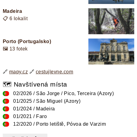
Madeira
📋 6 lokalit
Porto (Portugalsko)
🖼️ 13 fotek
🔗
mapy.cz
🔗
cestujlevne.com
🗺️ Navštívená místa
02/2026 / São Jorge / Pico, Terceira (Azory)
01/2025 / São Miguel (Azory)
01/2024 / Madeira
01/2021 / Faro
12/2020 / Porto letiště, Póvoa de Varzim