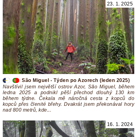
23. 1. 2025
São Miguel - Týden po Azorech (leden 2025)
Navštívil jsem největší ostrov Azor, São Miguel, během
ledna 2025 a podnikl pěší přechod dlouhý 130 km
během týdne. Čekala mě náročná cesta z kopců do
kopců přes členité břehy. Dvakrát jsem překonával hory
nad 800 metrů, kde...
16. 1. 2024