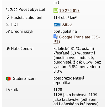
m.)
🧑‍🤝‍🧑 Počet obyvatel
10 276 617
🗾 Hustota zalidnění
114 ob. / km²
💹 HDI
0.850
🧏 Úřední jazyk
portugalština
Google Translate (CS-
PT)
🕉️ Náboženství
katolické 81 %, ostatní
křesťané 3,3 %, ostatní
(muslimové, hinduisté,
buddhisté, židé) 0,6%, bez
vyznání 6,8%, neuvedeno
8,3%
poloprezidentská
Státní zřízení
republika
ℹ️ Vznik
1128
1128 jako hrabství, 1139
jako království (odtržení
od Leónského království)