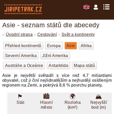
Asie - seznam států dle abecedy
»
Úvodní strana
»
Cestování
»
Svět a kontinenty
Přehled kontinentů
Evropa
Asie
Afrika
Severní Amerika
Jižní Amerika
Austrálie a Oceánie
Antarktida
Mapa států
Asie je největší světadíl s více než 4,7 miliardami
obyvatel, což ji činí nejlidnatějším a nejhustěji osídleným
regionem na Zemi, a pokrývá 8,6 % povrchu planety.
🏴󠁭󠁸󠁭󠁥󠁸󠁿
🏙️
🌍
🏔️
Stát
Hlavní
Rozloha
Nejvyšší
město
(km²)
bod (m)