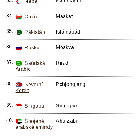
Káthmándú
Nepál
Maskat
Omán
Islámábád
Pákistán
Moskva
Rusko
Rijád
Saúdská
Arábie
Pchjongjang
Severní
Korea
Singapur
Singapur
Abú Zabí
Spojené
arabské emiráty