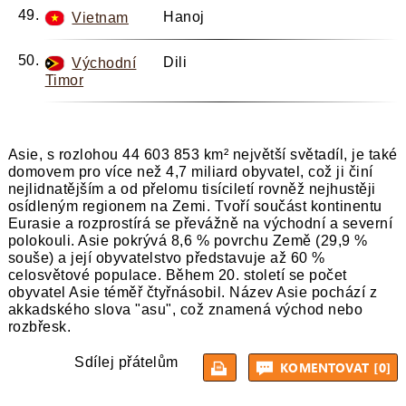
Hanoj
Vietnam
Dili
Východní
Timor
Asie, s rozlohou 44 603 853 km² největší světadíl, je také
domovem pro více než 4,7 miliard obyvatel, což ji činí
nejlidnatějším a od přelomu tisíciletí rovněž nejhustěji
osídleným regionem na Zemi. Tvoří součást kontinentu
Eurasie a rozprostírá se převážně na východní a severní
polokouli. Asie pokrývá 8,6 % povrchu Země (29,9 %
souše) a její obyvatelstvo představuje až 60 %
celosvětové populace. Během 20. století se počet
obyvatel Asie téměř čtyřnásobil. Název Asie pochází z
akkadského slova "asu", což znamená východ nebo
rozbřesk.
Sdílej přátelům