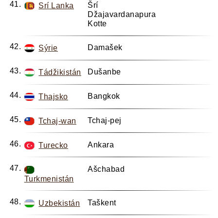
Šrí
Srí Lanka
Džajavardanapura
Kotte
Damašek
Sýrie
Dušanbe
Tádžikistán
Bangkok
Thajsko
Tchaj-pej
Tchaj-wan
Ankara
Turecko
Ašchabad
Turkmenistán
Taškent
Uzbekistán