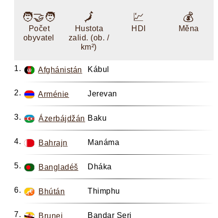
🧑‍🤝‍🧑
🗾
💹
💰
Počet
Hustota
HDI
Měna
obyvatel
zalid. (ob. /
km²)
Kábul
Afghánistán
Jerevan
Arménie
Baku
Ázerbájdžán
Manáma
Bahrajn
Dháka
Bangladéš
Thimphu
Bhútán
Bandar Seri
Brunej