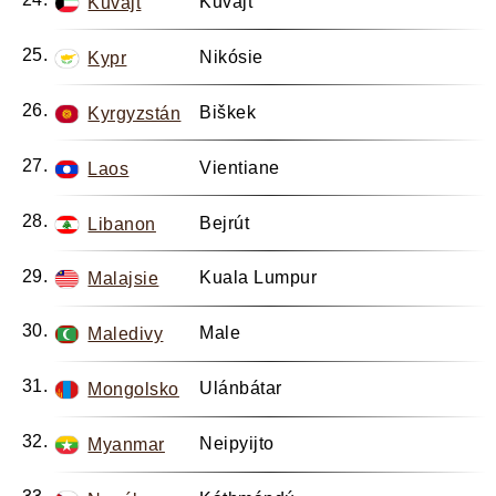
Kuvajt
Kuvajt
Nikósie
Kypr
Biškek
Kyrgyzstán
Vientiane
Laos
Bejrút
Libanon
Kuala Lumpur
Malajsie
Male
Maledivy
Ulánbátar
Mongolsko
Neipyijto
Myanmar