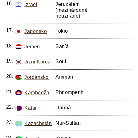
Jeruzalém
Izrael
(mezinárodně
neuznáno)
Tokio
Japonsko
San'á
Jemen
Soul
Jižní Korea
Ammán
Jordánsko
Phnompenh
Kambodža
Dauhá
Katar
Nur-Sultan
Kazachstán