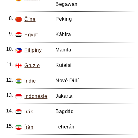
Begawan
Peking
Čína
Káhira
Egypt
Manila
Filipíny
Kutaisi
Gruzie
Nové Dillí
Indie
Jakarta
Indonésie
Bagdád
Irák
Teherán
Írán