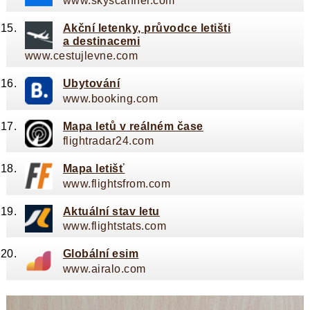
www.skyscanner.com
Akční letenky, průvodce letišti
a destinacemi
www.cestujlevne.com
Ubytování
www.booking.com
Mapa letů v reálném čase
flightradar24.com
Mapa letišť
www.flightsfrom.com
Aktuální stav letu
www.flightstats.com
Globální esim
www.airalo.com