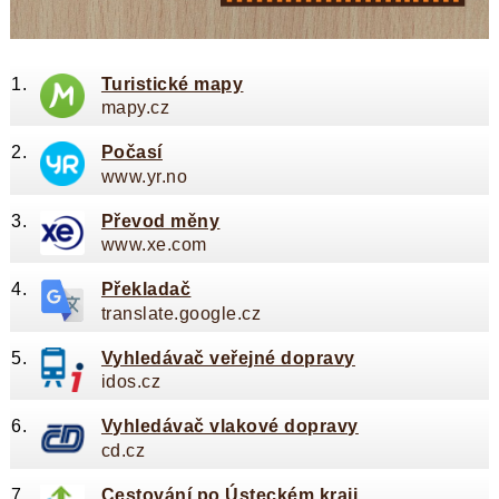
Turistické mapy
mapy.cz
Počasí
www.yr.no
Převod měny
www.xe.com
Překladač
translate.google.cz
Vyhledávač veřejné dopravy
idos.cz
Vyhledávač vlakové dopravy
cd.cz
Cestování po Ústeckém kraji