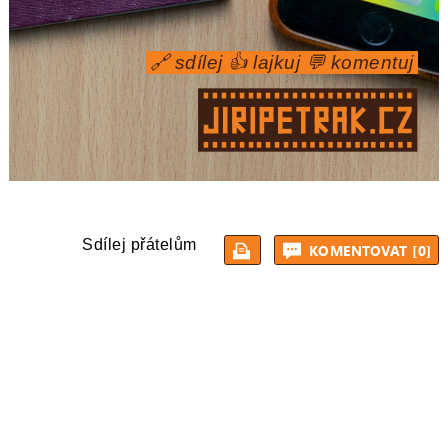
🔗 sdílej 👍 lajkuj 💬 komentuj
Sdílej přátelům