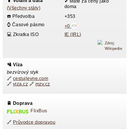
📱 Volání a data
✔ Máte za ceny jako
doma
(Všechny státy)
☎️ Předvolba
+353
⌚ Časové pásmo
+0
💻 Zkratka ISO
IE (IRL)
Zdroj:
Wikipedie
🛂 Víza
bezvízový styk
🔗
cestujlevne.com
🔗
viza.cz
🔗
mzv.cz
🚆 Doprava
FlixBus
🔗
Průvodce dopravou