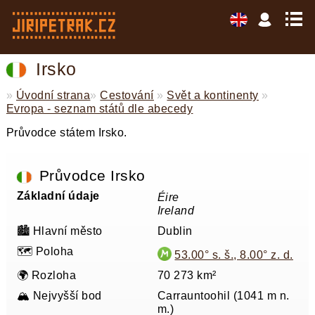
Irsko
»
Úvodní strana
»
Cestování
»
Svět a kontinenty
»
Evropa - seznam států dle abecedy
Průvodce státem Irsko.
Průvodce Irsko
Základní údaje
Éire
Ireland
🏙️ Hlavní město
Dublin
🗺️ Poloha
53.00° s. š., 8.00° z. d.
🌍 Rozloha
70 273 km²
🏔️ Nejvyšší bod
Carrauntoohil (1041 m n.
m.)