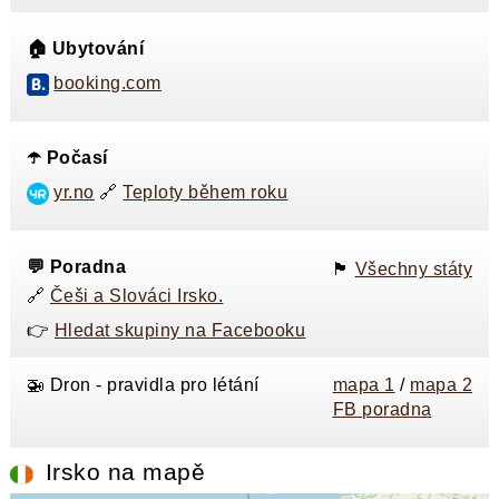
🏠 Ubytování
booking.com
☂️ Počasí
yr.no
🔗
Teploty během roku
💬 Poradna
🏴󠁭󠁸󠁭󠁥󠁸󠁿
Všechny státy
🔗
Češi a Slováci Irsko.
👉
Hledat skupiny na Facebooku
🚁 Dron - pravidla pro létání
mapa 1
/
mapa 2
FB poradna
Irsko na mapě