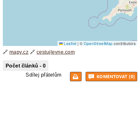
Leaflet
|
©
OpenStreetMap
contributors
🔗
mapy.cz
🔗
cestujlevne.com
Počet článků - 0
Sdílej přátelům