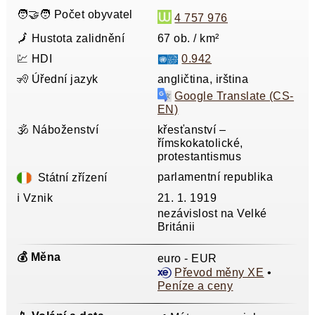
🧑‍🤝‍🧑 Počet obyvatel
4 757 976
🗾 Hustota zalidnění
67 ob. / km²
💹 HDI
0.942
🧏 Úřední jazyk
angličtina, irština
Google Translate (CS-
EN)
🕉️ Náboženství
křesťanství –
římskokatolické,
protestantismus
parlamentní republika
Státní zřízení
ℹ️ Vznik
21. 1. 1919
nezávislost na Velké
Británii
💰 Měna
euro - EUR
Převod měny XE
•
Peníze a ceny