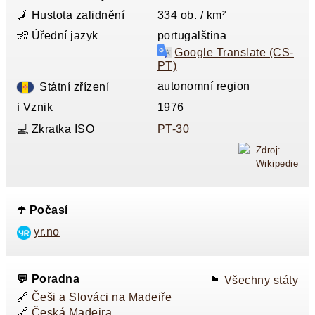
🗾 Hustota zalidnění
334 ob. / km²
🧏 Úřední jazyk
portugalština
Google Translate (CS-
PT)
autonomní region
Státní zřízení
ℹ️ Vznik
1976
💻 Zkratka ISO
PT-30
Zdroj:
Wikipedie
☂️ Počasí
yr.no
💬 Poradna
🏴󠁭󠁸󠁭󠁥󠁸󠁿
Všechny státy
🔗
Češi a Slováci na Madeiře
🔗
Česká Madeira