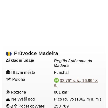
Průvodce Madeira
Základní údaje
Região Autónoma da
Madeira
🏙️ Hlavní město
Funchal
🗺️ Poloha
32.76° s. š., 16.99° z.
d.
🌍 Rozloha
801 km²
🏔️ Nejvyšší bod
Pico Ruivo (1862 m n. m.)
🧑‍🤝‍🧑 Počet obyvatel
250 769