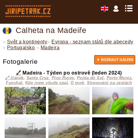
Calheta na Madeiře
»
Svět a kontinenty
»
Evropa - seznam států dle abecedy
»
Portugalsko
»
Madeira
Fotogalerie
🔗
Madeira - Týden po ostrově (leden 2024)
🔗 článek
,
Santa Cruz
,
Pico Ruivo
,
Ponta do Sol
,
Porto Moniz
,
Funchal
,
Kde jsem všude spal
,
O mně
,
Stravování na cestách