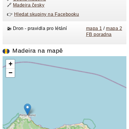
🔗
Madeira česky
👉
Hledat skupiny na Facebooku
🚁 Dron - pravidla pro létání
mapa 1
/
mapa 2
FB poradna
Madeira na mapě
+
−