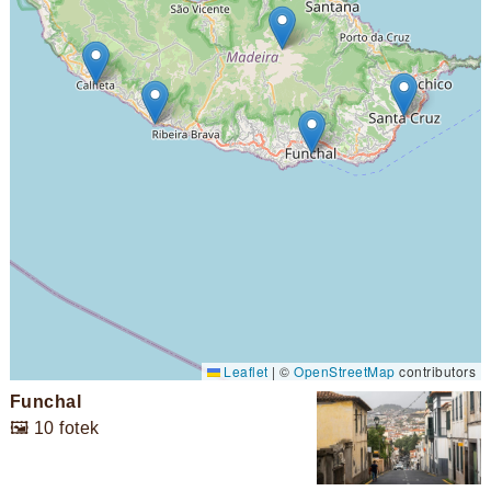
Leaflet
|
©
OpenStreetMap
contributors
Funchal
🖼️ 10 fotek