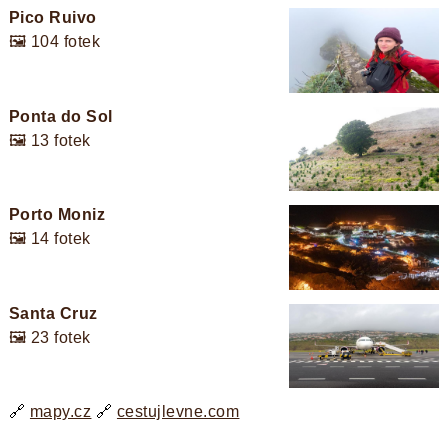
Pico Ruivo
🖼️ 104 fotek
Ponta do Sol
🖼️ 13 fotek
Porto Moniz
🖼️ 14 fotek
Santa Cruz
🖼️ 23 fotek
🔗
mapy.cz
🔗
cestujlevne.com