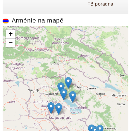
FB poradna
Arménie na mapě
+
−