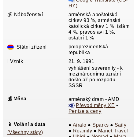
HY)
🕉️ Náboženství
arménská apoštolská
církev 93 %, arménská
katolická církev 1 %, islám
4 %, pravoslaví 1 %,
ostatní 1 %
poloprezidentská
Státní zřízení
republika
ℹ️ Vznik
21. 9. 1991
vyhlášení suverenity - k
mezinárodnímu uznání
došlo až po rozpadu
SSSR
💰 Měna
arménský dram - AMD
Převod měny XE
•
Peníze a ceny
📱 Volání a data
●
Airalo
●
Sparks
●
Saily
●
Roamify
●
Manet Travel
(Všechny státy)
●
Ubigi
●
Nomad
●
Maya