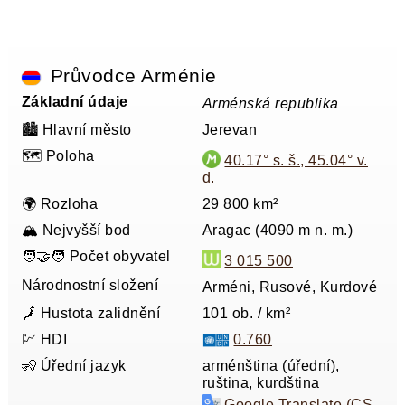
Průvodce Arménie
Základní údaje
Arménská republika
🏙️ Hlavní město
Jerevan
🗺️ Poloha
40.17° s. š., 45.04° v.
d.
🌍 Rozloha
29 800 km²
🏔️ Nejvyšší bod
Aragac (4090 m n. m.)
🧑‍🤝‍🧑 Počet obyvatel
3 015 500
Národnostní složení
Arméni, Rusové, Kurdové
🗾 Hustota zalidnění
101 ob. / km²
💹 HDI
0.760
🧏 Úřední jazyk
arménština (úřední),
ruština, kurdština
Google Translate (CS-