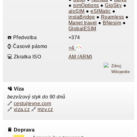
●
simOptions
●
GigSky
●
aloSIM
●
eSIMatic
●
instaBridge
●
Roamless
●
Manet travel
●
BNesim
●
GlobalESIM
☎️ Předvolba
+374
⌚ Časové pásmo
+4
💻 Zkratka ISO
AM (ARM)
Zdroj:
Wikipedie
🛂 Víza
bezvízový styk do 90 dnů
🔗
cestujlevne.com
🔗
viza.cz
🔗
mzv.cz
🚆 Doprava