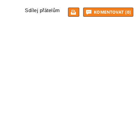
Sdílej přátelům