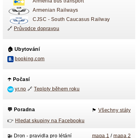
Armenia bus transport
Armenian Railways
CJSC - South Caucasus Railway
🔗
Průvodce dopravou
🏠 Ubytování
booking.com
☂️ Počasí
yr.no
🔗
Teploty během roku
💬 Poradna
🏴󠁭󠁸󠁭󠁥󠁸󠁿
Všechny státy
👉
Hledat skupiny na Facebooku
🚁 Dron - pravidla pro létání
mapa 1
/
mapa 2