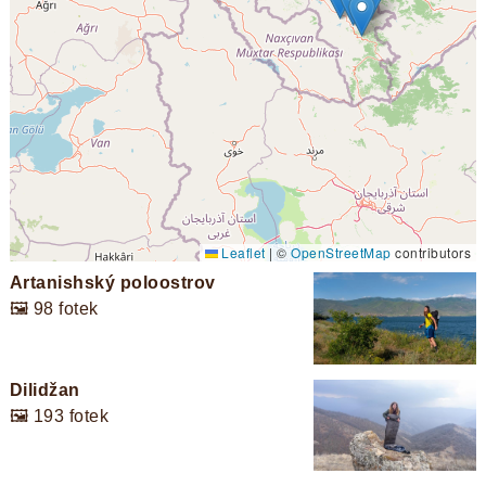
Leaflet
|
©
OpenStreetMap
contributors
Artanishský poloostrov
🖼️ 98 fotek
Dilidžan
🖼️ 193 fotek