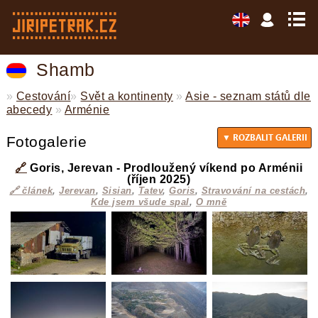
Shamb
»
Cestování
»
Svět a kontinenty
»
Asie - seznam států dle
abecedy
»
Arménie
Fotogalerie
🔗
Goris, Jerevan - Prodloužený víkend po Arménii
(říjen 2025)
🔗 článek
,
Jerevan
,
Sisian
,
Tatev
,
Goris
,
Stravování na cestách
,
Kde jsem všude spal
,
O mně