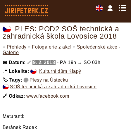
PLES: POD2 SOŠ technická a
zahradnická škola Lovosice 2018
»
Přehledy
»
Fotogalerie z akcí
»
Společenské akce -
Galerie
📅 Datum:
✅
9. 2. 2018
- PÁ 19h → SO 03h
📍
Lokalita:
Kulturní dům Klapý
🏷️ Tagy:
Plesy na Ústecku
,
SOŠ technická a zahradnická Lovosice
,
🔗 Odkaz:
www.facebook.com
Maturanti:
Beránek Radek