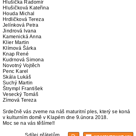
Hlušička Radomír
Hlušičková Kateřina
Houda Michal
Hrdličková Tereza
Jelínková Petra
Jindrová Ivana
Kamenická Anna
Klier Martin
Klímová Šárka
Knap René
Kudrnová Simona
Novotný Vojtěch
Penc Karel
Skála Lukáš
Suchý Martin
Štrympl František
Vesecký Tomáš
Zímová Tereza
Srdečně vás zveme na náš maturitní ples, který se koná
v kulturním domě v Klapém dne 9.února 2018.
Moc se na vás těšíme!!
Sdílej přátelům