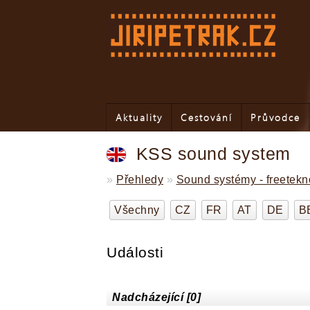
Aktuality
Cestování
Průvodce
KSS sound system
»
Přehledy
»
Sound systémy - freetek
Všechny
CZ
FR
AT
DE
B
Události
Nadcházející [0]