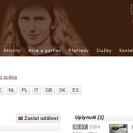
Aktivity
Akce a parties
Přehledy
Služby
Konta
no scéna
E
NL
PL
IT
GB
SK
ES
Uplynulé [1]
📧 Zaslat událost
30.07.
2004