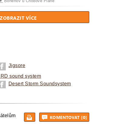
▼
Boněnov u Chodové Plané
ZOBRAZIT VÍCE
Jigsore
IRD sound system
Desert Storm Soundsystem
řátelům