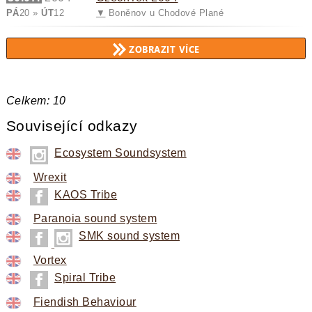
PÁ
20 »
ÚT
12
▼
Boněnov u Chodové Plané
Celkem: 10
Související odkazy
ZOBRAZIT VÍCE
Ecosystem Soundsystem
Wrexit
KAOS Tribe
Paranoia sound system
SMK sound system
Vortex
Spiral Tribe
Fiendish Behaviour