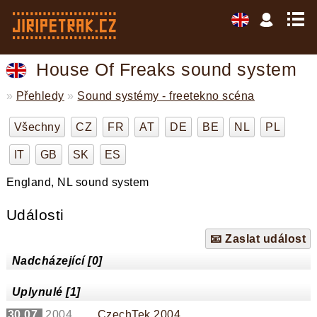
House Of Freaks sound system
»
Přehledy
»
Sound systémy - freetekno scéna
Všechny
CZ
FR
AT
DE
BE
NL
PL
IT
GB
SK
ES
England, NL sound system
Události
📧 Zaslat událost
Nadcházející [0]
Uplynulé [1]
30.07.
2004
CzechTek 2004