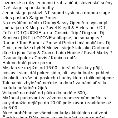
tuzemské a díky jednomu i zahraniční, slovenské scény.
Dvě stage, spousta hudby.
Jednu stage postaví INF sound system a druhou stage
letos postará Saigon Project.
Na devátém ročníku DrumyBassy Open Airu vystoupí
jména jako X.Morph / Pavel Krejdl & Elektrabel / DJ
FeFe / DJ QUICKIE a.k.a. Cosmic Trip / Dogzan, Dj
Semtexx | INF | / OZONE /collapse, poisonapple/ /
Radon / Tom Burner / Present Perfect, má maličkost Dj
Cinic, nemůže chybět Motive, stejně tak jako Corborat,
dále to jsou Taby & Crank, Lobo House / Pavel Marky P
Dvanáctipalec / Corvis / Kubix a další ....
Halooo haló pozor pozor
Mejdan se rozjíždí od 16:00 .. ideální čas kdy přijít,
postavit stan, dát pokec, jídlo, pítí, vychutnat si pohled
do okolí, to vše při poslechu hudby kterou tolik milujeme.
Tak na nic zbytečně nečekej a doraž za námi ať si tu
parádu pořádně užiješ.
Vstupné na místě od pátku do neděle 300,-
Možnost parkovaní za závorou v omezeném počtu, s
auty doražte nejlépe do 20:00 poté závoru zavíráme až
do 6:00.
Akce proběhne se všemi soulady aktuálních nařízení
České vlády. Děkujeme za spolupráci a porozumění.