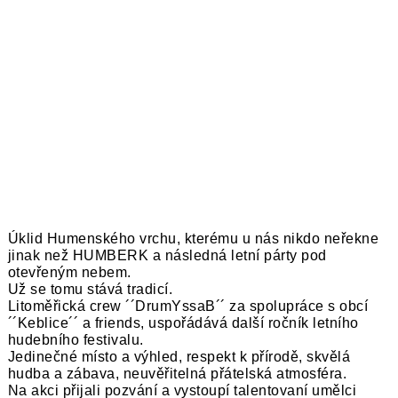
Úklid Humenského vrchu, kterému u nás nikdo neřekne
jinak než HUMBERK a následná letní párty pod
otevřeným nebem.
Už se tomu stává tradicí.
Litoměřická crew ´´DrumYssaB´´ za spolupráce s obcí
´´Keblice´´ a friends, uspořádává další ročník letního
hudebního festivalu.
Jedinečné místo a výhled, respekt k přírodě, skvělá
hudba a zábava, neuvěřitelná přátelská atmosféra.
Na akci přijali pozvání a vystoupí talentovaní umělci