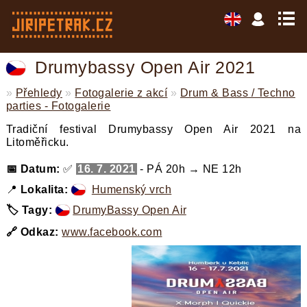
Drumybassy Open Air 2021
»
Přehledy
»
Fotogalerie z akcí
»
Drum & Bass / Techno
parties - Fotogalerie
Tradiční festival Drumybassy Open Air 2021 na
Litoměřicku.
📅 Datum:
✅
16. 7. 2021
- PÁ 20h → NE 12h
📍
Lokalita:
Humenský vrch
🏷️ Tagy:
DrumyBassy Open Air
,
🔗 Odkaz:
www.facebook.com