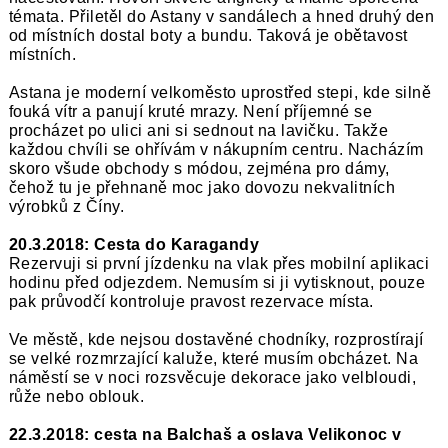
témata. Přiletěl do Astany v sandálech a hned druhý den
od místních dostal boty a bundu. Taková je obětavost
místních.
Astana je moderní velkoměsto uprostřed stepi, kde silně
fouká vítr a panují kruté mrazy. Není příjemné se
procházet po ulici ani si sednout na lavičku. Takže
každou chvíli se ohřívám v nákupním centru. Nacházím
skoro všude obchody s módou, zejména pro dámy,
čehož tu je přehnaně moc jako dovozu nekvalitních
výrobků z Číny.
20.3.2018: Cesta do Karagandy
Rezervuji si první jízdenku na vlak přes mobilní aplikaci
hodinu před odjezdem. Nemusím si ji vytisknout, pouze
pak průvodčí kontroluje pravost rezervace místa.
Ve městě, kde nejsou dostavěné chodníky, rozprostírají
se velké rozmrzající kaluže, které musím obcházet. Na
náměstí se v noci rozsvěcuje dekorace jako velbloudi,
růže nebo oblouk.
22.3.2018: cesta na Balchaš a oslava Velikonoc v