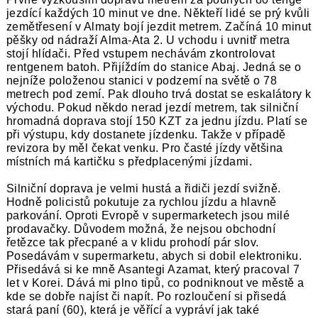
jezdící každých 10 minut ve dne. Někteří lidé se prý kvůli
zemětřesení v Almaty bojí jezdit metrem. Začíná 10 minut
pěšky od nádraží Alma-Ata 2. U vchodu i uvnitř metra
stojí hlídači. Před vstupem nechávám zkontrolovat
rentgenem batoh. Přijíždím do stanice Abaj. Jedná se o
nejníže položenou stanici v podzemí na světě o 78
metrech pod zemí. Pak dlouho trvá dostat se eskalátory k
východu. Pokud někdo nerad jezdí metrem, tak silniční
hromadná doprava stojí 150 KZT za jednu jízdu. Platí se
při výstupu, kdy dostanete jízdenku. Takže v případě
revizora by měl čekat venku. Pro časté jízdy většina
místních má kartičku s předplacenými jízdami.
Silniční doprava je velmi hustá a řidiči jezdí svižně.
Hodně policistů pokutuje za rychlou jízdu a hlavně
parkování. Oproti Evropě v supermarketech jsou milé
prodavačky. Důvodem možná, že nejsou obchodní
řetězce tak přecpané a v klidu prohodí pár slov.
Posedávám v supermarketu, abych si dobil elektroniku.
Přisedává si ke mně Asantegi Azamat, který pracoval 7
let v Korei. Dává mi plno tipů, co podniknout ve městě a
kde se dobře najíst či napít. Po rozloučení si přisedá
stará paní (60), která je věřící a vypráví jak také