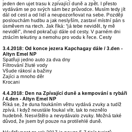
jeden den ujet trasu k zpívající duně a zpět. I přesto
vydávám se po svých sám bez průvodce. Musím tedy jít
dál od cest a od lidí a neupozorňovat na sebe. Později
poslouchám hudbu a jak neslyším, zastaví místní pán s
úsměvem na rtech. Jak říká: “já tebe neviděl, ty mě
neviděl”, ihned pokračuji dále od cesty. V parném dni
ztrácím tekutiny a nemohu pro vodu k řece. Cesty
3.4.2018: Od konce jezera Kapchagay dále / 3.den -
Altyn Emel NP
Spatřuji jedno auto za dva dny
Filtrování žluté vody
Všude rákosí a bažiny
Zajíci a mnoho děr
Krocani
4.4.2018: Den na Zpívající duně a kempování s rybáři
/ 4.den - Altyn Emel NP
Říká se, že duna foukáním větru vydává zvuky a tudíž
zpívá. I když neustále foukal vítr, tak to neznělo
hudebně. Nesvištělo a nevydávalo zvuky. Možná také
důvod, že jsem byl pouze na protilehlé duně.