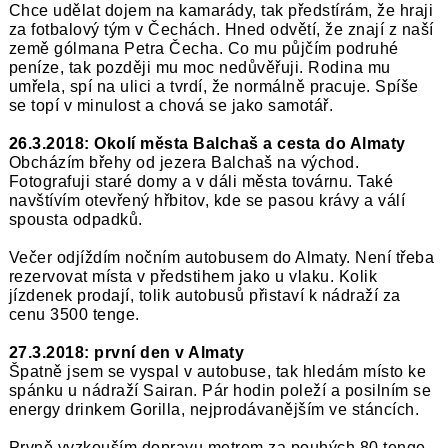
Chce udělat dojem na kamarády, tak předstírám, že hraji
za fotbalový tým v Čechách. Hned odvětí, že znají z naší
země gólmana Petra Čecha. Co mu půjčím podruhé
peníze, tak později mu moc nedůvěřuji. Rodina mu
umřela, spí na ulici a tvrdí, že normálně pracuje. Spíše
se topí v minulost a chová se jako samotář.
26.3.2018: Okolí města Balchaš a cesta do Almaty
Obcházím břehy od jezera Balchaš na východ.
Fotografuji staré domy a v dáli města továrnu. Také
navštívím otevřený hřbitov, kde se pasou krávy a válí
spousta odpadků.
Večer odjíždím nočním autobusem do Almaty. Není třeba
rezervovat místa v předstihem jako u vlaku. Kolik
jízdenek prodají, tolik autobusů přistaví k nádraží za
cenu 3500 tenge.
27.3.2018: první den v Almaty
Špatně jsem se vyspal v autobuse, tak hledám místo ke
spánku u nádraží Sairan. Pár hodin poleží a posilním se
energy drinkem Gorilla, nejprodávanějším ve stáncích.
Prvně vyzkouším dopravu metrem za pouhých 80 tenge