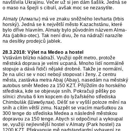
navštívila Ukrajinu. Večer už si jen dám šašlik. Jedná se
o maso na špejli s cibulí, avšak moc se nezasytíte.
Almaty (Алматы) má ve znaku sněžného levharta (Irbis
horský). Jedná se k největší město Kazachstánu, které
bylo dříve hlavním. Almaty bylo původním názvem Alma-
Ata (jablko-otec). Tak není divu, že na nádraží narazíte
na desítky prodejců jablek.
28.3.2018: Výlet na Medeo a hostel
Vstávám blízko nádraží. Využiji opět metro, protože
městská doprava je velmi ucpaná. Mnoho lidí normálně
stopuje a dává řidiči nějaké drobné. Takže je normální,
že na ulici se v noci nebojí stopovat i ženy. Z centru
města, zastávka metra Abaj (Abay), nasedám na městský
autobus směr Medeo za 150 KZT. Přijíždím do horského
střediska, kde se objevuje sníh. Pokračuji pěšky po
silnici zhruba 6 km kopcem do lyžařského střediska
Chimbulák (Шимбулак). Déšť se v vyšší poloze mění na
sníh a cítím větší zimu. Nazpět se vracím maršutkou za
300 tenge do střediska Medea a následně městskou
dopravou za 150 tenge. Abych si odpočinul a vykoupal
se, využiji nejlevnější hostel v Almaty (Park hostel) za
1200 KZT. Překvapuje mě nadstandardní vybavení ze