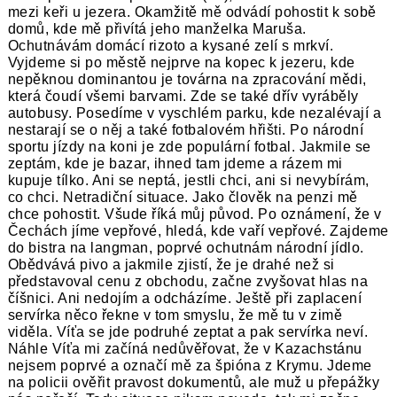
mezi keři u jezera. Okamžitě mě odvádí pohostit k sobě
domů, kde mě přivítá jeho manželka Maruša.
Ochutnávám domácí rizoto a kysané zelí s mrkví.
Vyjdeme si po městě nejprve na kopec k jezeru, kde
nepěknou dominantou je továrna na zpracování mědi,
která čoudí všemi barvami. Zde se také dřív vyráběly
autobusy. Posedíme v vyschlém parku, kde nezalévají a
nestarají se o něj a také fotbalovém hřišti. Po národní
sportu jízdy na koni je zde populární fotbal. Jakmile se
zeptám, kde je bazar, ihned tam jdeme a rázem mi
kupuje tílko. Ani se neptá, jestli chci, ani si nevybírám,
co chci. Netradiční situace. Jako člověk na penzi mě
chce pohostit. Všude říká můj původ. Po oznámení, že v
Čechách jíme vepřové, hledá, kde vaří vepřové. Zajdeme
do bistra na langman, poprvé ochutnám národní jídlo.
Obědvává pivo a jakmile zjistí, že je drahé než si
představoval cenu z obchodu, začne zvyšovat hlas na
číšnici. Ani nedojím a odcházíme. Ještě při zaplacení
servírka něco řekne v tom smyslu, že mě tu v zimě
viděla. Víťa se jde podruhé zeptat a pak servírka neví.
Náhle Víťa mi začíná nedůvěřovat, že v Kazachstánu
nejsem poprvé a označí mě za špióna z Krymu. Jdeme
na policii ověřit pravost dokumentů, ale muž u přepážky