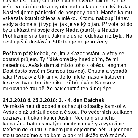
nás neřeší. Tady situace nikam nevede, tak mi začne
věřit. Vcházíme do army obchodu a kupuje mi kšiltovku.
Následujeme pár kroků do hospody popít. Manželka mu
vzkázala koupit chleba a mléko. K tomu nakoupí láhev
vody a doma si ji vypije, jak je velký pijan. Přivolal si do
bytu ukázat mi svoje dcery Naďa (starší) a Nataša.
Prohlížíme si album. Jakmile usne, odcházím z bytu. Na
cestu ještě dostávám 500 tenge od jeho ženy.
Počítám pátý kebab, co jím v Kazachstánu a vždy se
dostaví průjem. Ty řídké omáčky hned cítím, že mi
nesednou. Avšak dám si místo toho k obědu langman.
Dost často svačím Samsou (самса). Chutná a vypadá
jako Pyrožky z Ukrajiny. Je to mleté maso v listovém
těstě ve tvaru trojúhelníku. Přihřejí vám Samsu v
mikrovlnné troubě, že pak chutná teplá nejlépe.
24.3.2018 & 25.3.2018: 3. - 4. den Balchaš
Ve městě netřídí odpad a odhazují odpadky kamkoliv.
Avšak pláž udržují docela čistou. Po večerních toulkách
poznávám típka říkající Justin. Nechám si u jeho
kamaráda batoh s malým pocitem důvěry a vyrážíme
taxíkem do klubu. Celkem jich objedeme pět. U jednoho
stolu posedíme s holkami a pak mi ukáže své známé.