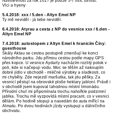
Návštěvnost za rok 2017 je pouze 5-7 tisíc turistů.
Vlci a hyeny
5.4.2018: xxx / 5.den - Altyn Emel NP
Ty mě neviděl - já tebe neviděl.
6.4.2018: Atyrau a cesta z NP do vesnice xxx / 6.den -
Altyn Emel NP
7.4.2018: autostopem z Altyn Emel k hranicím Číny:
guesthouse
Skály Aktau se cestou postupně zmenšují ke konci
národního parku. Jdu přímou cestou podle mapy GPS
přes kopce. U vesnice Aydarly nacházím rozlitý potok v
poli, kde si načepuji vodu. Moc se těším až nakoupím
dobré jídlo v obchodě - mléčné výrobky a sladkosti, co
mi chyběly. Zde nejezdí maršutka, tak jdu pěšky. Za
vesnicí pěstují na obrovské ploše hektary jabloní. Právě i
v obchodě jsem kupoval lahodnou místní limonádu.
Přírodní chuť mi připomínala trochu nahořkle podzimní
jablka. Trochu mě vyzpovídá místní pracant, co v vesnici
dělám. Po hodině stopuji a nasedám do auta mířící na
Almatu. Po dvou hodinách jízdy vystupuji u dálničního
obchvatu.