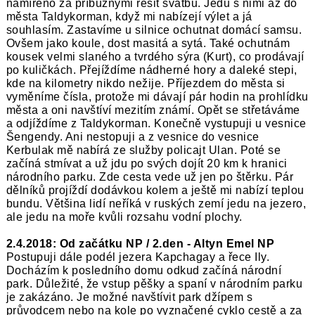
namířeno za příbuznými řešit svatbu. Jedu s nimi až do
města Taldykorman, když mi nabízejí výlet a já
souhlasím. Zastavíme u silnice ochutnat domácí samsu.
Ovšem jako koule, dost masitá a sytá. Také ochutnám
kousek velmi slaného a tvrdého sýra (Kurt), co prodávají
po kuličkách. Přejíždíme nádherné hory a daleké stepi,
kde na kilometry nikdo nežije. Příjezdem do města si
vyměníme čísla, protože mi dávají pár hodin na prohlídku
města a oni navštíví mezitím známí. Opět se střetáváme
a odjíždíme z Taldykorman. Konečně vystupuji u vesnice
Šengendy. Ani nestopuji a z vesnice do vesnice
Kerbulak mě nabírá ze služby policajt Ulan. Poté se
začíná stmívat a už jdu po svých dojít 20 km k hranici
národního parku. Zde cesta vede už jen po štěrku. Pár
dělníků projíždí dodávkou kolem a ještě mi nabízí teplou
bundu. Většina lidí neříká v ruských zemí jedu na jezero,
ale jedu na moře kvůli rozsahu vodní plochy.
2.4.2018: Od začátku NP / 2.den - Altyn Emel NP
Postupuji dále podél jezera Kapchagay a řece Ily.
Docházím k posledního domu odkud začíná národní
park. Důležité, že vstup pěšky a spaní v národním parku
je zakázáno. Je možné navštívit park džípem s
průvodcem nebo na kole po vyznačené cyklo cestě a za