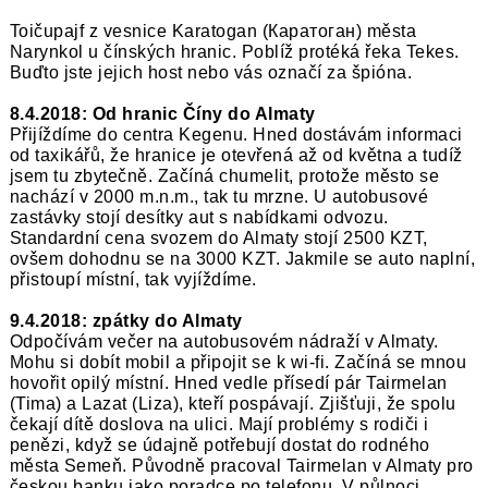
Toičupajf z vesnice Karatogan (Каратоган) města
Narynkol u čínských hranic. Poblíž protéká řeka Tekes.
Buďto jste jejich host nebo vás označí za špióna.
8.4.2018: Od hranic Číny do Almaty
Přijíždíme do centra Kegenu. Hned dostávám informaci
od taxikářů, že hranice je otevřená až od května a tudíž
jsem tu zbytečně. Začíná chumelit, protože město se
nachází v 2000 m.n.m., tak tu mrzne. U autobusové
zastávky stojí desítky aut s nabídkami odvozu.
Standardní cena svozem do Almaty stojí 2500 KZT,
ovšem dohodnu se na 3000 KZT. Jakmile se auto naplní,
přistoupí místní, tak vyjíždíme.
9.4.2018: zpátky do Almaty
Odpočívám večer na autobusovém nádraží v Almaty.
Mohu si dobít mobil a připojit se k wi-fi. Začíná se mnou
hovořit opilý místní. Hned vedle přísedí pár Tairmelan
(Tima) a Lazat (Liza), kteří pospávají. Zjišťuji, že spolu
čekají dítě doslova na ulici. Mají problémy s rodiči i
penězi, když se údajně potřebují dostat do rodného
města Semeň. Původně pracoval Tairmelan v Almaty pro
českou banku jako poradce po telefonu. V půlnoci