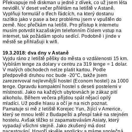
Překvapuje mě diskman u jedné z dívek, co už jsem léta
neviděl. V deset večer přilétám na letiště v Astaně.
Vyplňuji formulář o třech řádcích, na který dostanu
razítko jako v pase a bez problému jsem v vpuštěn do
země. Noc přečkám na letišti. Pro přístup k internetu
musím potvrdit kazašským telefonním číslem vstup na
internet, tak požádám spolu sedící. Podobně i jinde v
městě se přihlašuji k wifi.
19.3.2018: dva dny v Astaně
Vyjdu ráno z letiště pěšky do města o vzdálenosti 15 km.
Vybírám tenge za dolary v centru za 319 tenge = 1 dolar.
V malých obchodech nelze platit kartou. Podle
předpovědi druhou noc bude -20°C, takže jsem
zarezervoval nejlevnější hostel (Econom hostel) za 1000
tenge. Opravdu kompaktní hostel s deseti postelemi v
místnosti. Jako na každých ubytovnách je zákaz pití
alkoholu. Během večera přijdou spát nějací opilý
mladíci. Už podle hlasu a očí je na nich poznat.
Pamatuje si mě z letiště Korejec Yun, žijící v Americe,
který se mnou letěl z Budapešti a přespí také na stejném
hostelu. Avšak těžko si zapamatovávám Asiaty, který
vypadají všichni stejně. Jako zkušený má dost
nacestování. Hovoří skvěle anglicky a máme společná