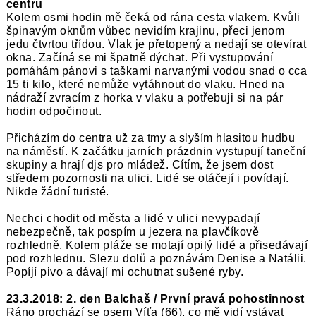
centru
Kolem osmi hodin mě čeká od rána cesta vlakem. Kvůli
špinavým oknům vůbec nevidím krajinu, přeci jenom
jedu čtvrtou třídou. Vlak je přetopený a nedají se otevírat
okna. Začíná se mi špatně dýchat. Při vystupování
pomáhám pánovi s taškami narvanými vodou snad o cca
15 ti kilo, které nemůže vytáhnout do vlaku. Hned na
nádraží zvracím z horka v vlaku a potřebuji si na pár
hodin odpočinout.
Přicházím do centra už za tmy a slyším hlasitou hudbu
na náměstí. K začátku jarních prázdnin vystupují taneční
skupiny a hrají djs pro mládež. Cítím, že jsem dost
středem pozornosti na ulici. Lidé se otáčejí i povídají.
Nikde žádní turisté.
Nechci chodit od města a lidé v ulici nevypadají
nebezpečně, tak pospím u jezera na plavčíkově
rozhledně. Kolem pláže se motají opilý lidé a přisedávají
pod rozhlednu. Slezu dolů a poznávám Denise a Natálii.
Popíjí pivo a dávají mi ochutnat sušené ryby.
23.3.2018: 2. den Balchaš / První pravá pohostinnost
Ráno prochází se psem Víťa (66), co mě vidí vstávat