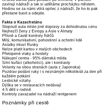
zavírají nádraží a tak si uděláme procházku městem.
Hodinu se za námi vtírá opilec z nádraží, že ho to pak
přestane bavit a odejde.
Fakta o Kazachstánu
Stopnutí auta místo jiné dopravy za dohodnutou cenu
Nejhezčí ženy z Evropy a Asie v Almaty
Přísné a časté kontroly řidičů
Milý, komunikativní, pohostinní a ochotní lidé
Asiatky mluví Rusky
Nelze platit kartou v malých obchodech
Přetopené vlaky a hostely
Nákupní centra - 95% dámská móda
Silní kuřáci (alkoholici), ale i kontrasty
Volanty na obou stranách (auta z Japonska)
Pozdrav podání ruky i s neznámým několikrát za den při
každém potkání
Lesbické vztahy
Dýška se v restauracích nedávají
4-5 dětí v rodině
Kontroly zavazadel na nádraží rentgenem
Poznámky při cestě