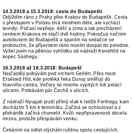
14.3.2018 a 15.3.2018: cesta do Budapešti
Odjíždím ráno z Prahy přes Krakov do Budapešti. Cesta
s přestupem v Polsku trvá mnohem déle, ale vychází
levněji. Počasí nepřeje, déšť a zima a tak procházení
centrem Krakova mi stačí dvě hodiny. Pokračuji nočním
autobusem do Budapešti a spaním na sedačce se
probouzím, že příjezdem ráno musím dospat do poledne.
Vyšel jsem na pěknou vyhlídku od nádraží Keneföld na
kopec Sashegy.
16.3.2018 až 18.3.2018: Budapešť
Nejčastěji pobývám pod vrchem Gellért. Přes most
Ersébed Híd, kde protéká řeka Dunaj směřuji do
hlavního centra. Večery se mnoho vypitých lidí potácí
ulicemi. Potkávám pár Čechů v ulicích.
Z nádraží Nyugati jezdí přímý vlak k letišti Ferihegy, kam
docházím 5 km k terminálu. Začíná se ochlazovat a z
přeháněk začíná chumelit. Kvůli nepřipravenosti docela
mrznu, protože přespávám venku.
Čekáním na odlet slýchám ruštinu spolu cestujících.