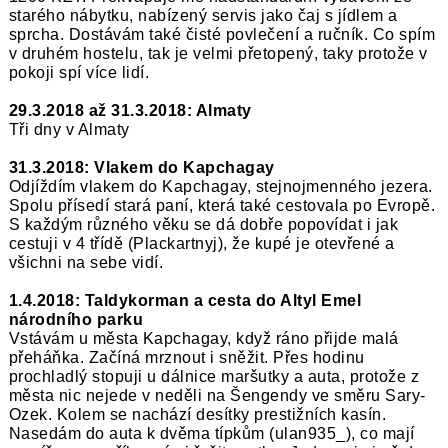
starého nábytku, nabízený servis jako čaj s jídlem a
sprcha. Dostávám také čisté povlečení a ručník. Co spím
v druhém hostelu, tak je velmi přetopený, taky protože v
pokoji spí více lidí.
29.3.2018 až 31.3.2018: Almaty
Tři dny v Almaty
31.3.2018: Vlakem do Kapchagay
Odjíždím vlakem do Kapchagay, stejnojmenného jezera.
Spolu přísedí stará paní, která také cestovala po Evropě.
S každým různého věku se dá dobře popovídat i jak
cestuji v 4 třídě (Plackartnyj), že kupé je otevřené a
všichni na sebe vidí.
1.4.2018: Taldykorman a cesta do Altyl Emel
národního parku
Vstávám u města Kapchagay, když ráno přijde malá
přeháňka. Začíná mrznout i sněžit. Přes hodinu
prochladlý stopuji u dálnice maršutky a auta, protože z
města nic nejede v neděli na Šengendy ve směru Sary-
Ozek. Kolem se nachází desítky prestižních kasín.
Nasedám do auta k dvěma típkům (ulan935_), co mají