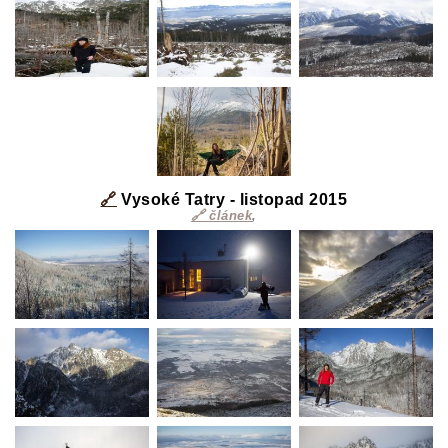
🔗
Vysoké Tatry - listopad 2015
🔗 článek
,