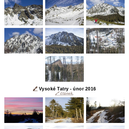
🔗
Vysoké Tatry - únor 2016
🔗 článek
,