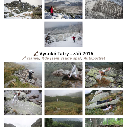
🔗
Vysoké Tatry - září 2015
🔗 článek
,
Kde jsem všude spal
,
Autoportrét