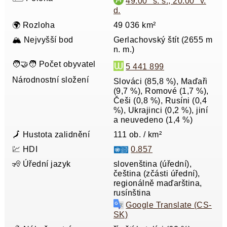
49.00° s. š., 20.00° v.
d.
🌍 Rozloha
49 036 km²
🏔️ Nejvyšší bod
Gerlachovský štít (2655 m
n. m.)
🧑‍🤝‍🧑 Počet obyvatel
5 441 899
Národnostní složení
Slováci (85,8 %), Maďaři
(9,7 %), Romové (1,7 %),
Češi (0,8 %), Rusíni (0,4
%), Ukrajinci (0,2 %), jiní
a neuvedeno (1,4 %)
🗾 Hustota zalidnění
111 ob. / km²
💹 HDI
0.857
🧏 Úřední jazyk
slovenština (úřední),
čeština (zčásti úřední),
regionálně maďarština,
rusínština
Google Translate (CS-
SK)