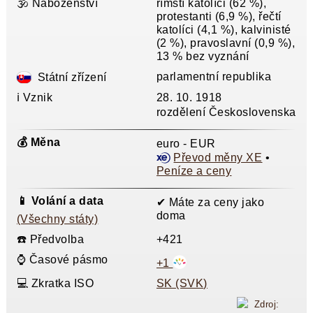
🕉️ Náboženství
římští katolíci (62 %),
protestanti (6,9 %), řečtí
katolíci (4,1 %), kalvinisté
(2 %), pravoslavní (0,9 %),
13 % bez vyznání
parlamentní republika
Státní zřízení
ℹ️ Vznik
28. 10. 1918
rozdělení Československa
💰 Měna
euro - EUR
Převod měny XE
•
Peníze a ceny
📱 Volání a data
✔ Máte za ceny jako
doma
(Všechny státy)
☎️ Předvolba
+421
⌚ Časové pásmo
+1
💻 Zkratka ISO
SK (SVK)
Zdroj: