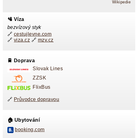
Wikipedie
🛂 Víza
bezvízový styk
🔗
cestujlevne.com
🔗
viza.cz
🔗
mzv.cz
🚆 Doprava
Slovak Lines
ZZSK
FlixBus
🔗
Průvodce dopravou
🏠 Ubytování
booking.com