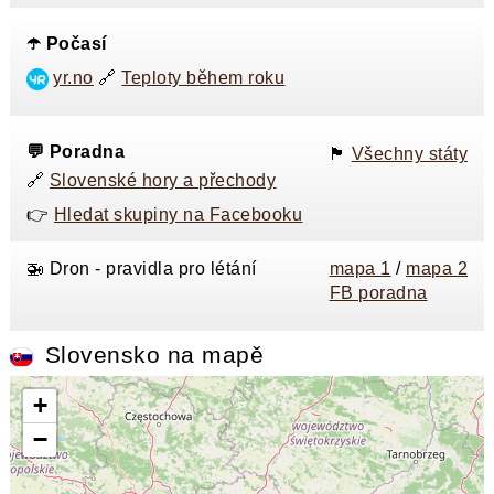
☂️ Počasí
yr.no
🔗
Teploty během roku
💬 Poradna
🏴󠁭󠁸󠁭󠁥󠁸󠁿
Všechny státy
🔗
Slovenské hory a přechody
👉
Hledat skupiny na Facebooku
🚁 Dron - pravidla pro létání
mapa 1
/
mapa 2
FB poradna
Slovensko na mapě
+
−