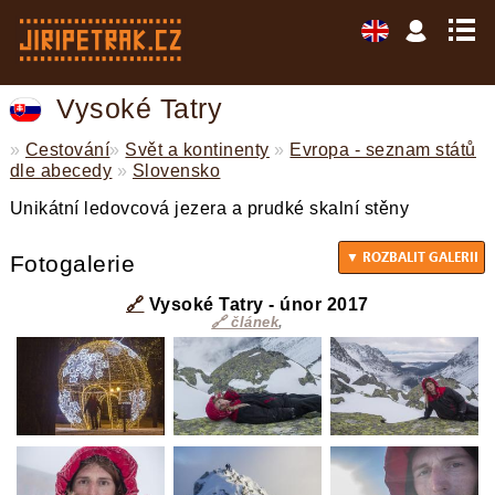
Vysoké Tatry
»
Cestování
»
Svět a kontinenty
»
Evropa - seznam států
dle abecedy
»
Slovensko
Unikátní ledovcová jezera a prudké skalní stěny
Fotogalerie
🔗
Vysoké Tatry - únor 2017
🔗 článek
,