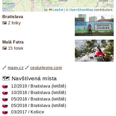
Leaflet
|
©
OpenStreetMap
contributors
Bratislava
🖼️ 2 fotky
Malá Fatra
🖼️ 15 fotek
🔗
mapy.cz
🔗
cestujlevne.com
🗺️ Navštívená místa
12/2019 / Bratislava (letiště)
10/2018 / Bratislava (letiště)
05/2018 / Bratislava (letiště)
05/2018 / Bratislava (letiště)
03/2017 / Košice