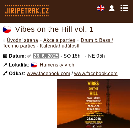
Vibes on the Hill vol. 1
»
Úvodní strana
»
Akce a parties
»
Drum & Bass /
Techno parties - Kalendář událostí
📅 Datum:
✅
28. 6. 2025
- SO 18h → NE 05h
📍
Lokalita:
Humenský vrch
🔗 Odkaz:
www.facebook.com
/
www.facebook.com