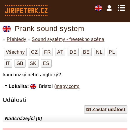
Prank sound system
»
Přehledy
»
Sound systémy - freetekno scéna
Všechny
CZ
FR
AT
DE
BE
NL
PL
IT
GB
SK
ES
francouzký nebo anglický?
📍
Lokalita:
Bristol
(mapy.com)
Události
📧 Zaslat událost
Nadcházející [0]