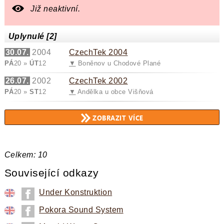
Již neaktivní.
Uplynulé [2]
30.07.
2004
CzechTek 2004
PÁ
20 »
ÚT
12
▼
Boněnov u Chodové Plané
26.07.
2002
CzechTek 2002
PÁ
20 »
ST
12
▼
Andělka u obce Višňová
Celkem: 10
Související odkazy
Under Konstruktion
ZOBRAZIT VÍCE
Pokora Sound System