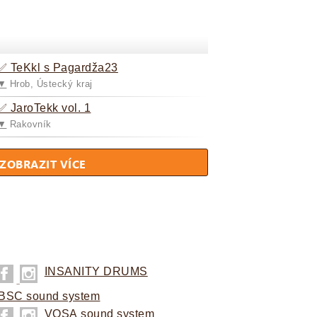
✅ TeKkl s Pagardža23
▼
Hrob, Ústecký kraj
✅ JaroTekk vol. 1
▼
Rakovník
ZOBRAZIT VÍCE
INSANITY DRUMS
BSC sound system
VOSA sound system