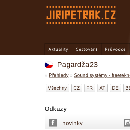
Aktuality
Cestování
Průvodce
Pagardža23
»
Přehledy
»
Sound systémy - freetek
Všechny
CZ
FR
AT
DE
B
Odkazy
novinky