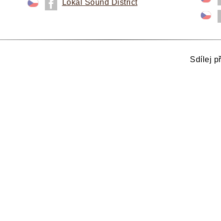
Lokál Sound District
Sdílej p