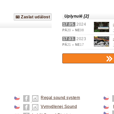
Uplynulé [2]
📧 Zaslat událost
17.05.
2024
PÁ
20 »
NE
08
17.03.
2023
PÁ
21 »
NE
17
Regal sound system
Vymydlenej Sound