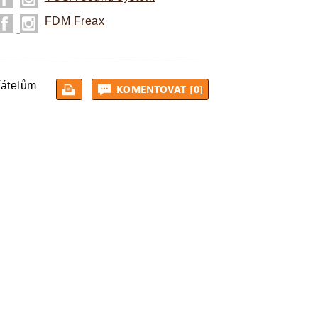
FDM Freax
řátelům
KOMENTOVAT [0]