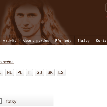
Aktivity
Akce a parties
Přehledy
Služby
Konta
no scéna
E
NL
PL
IT
GB
SK
ES
fotky