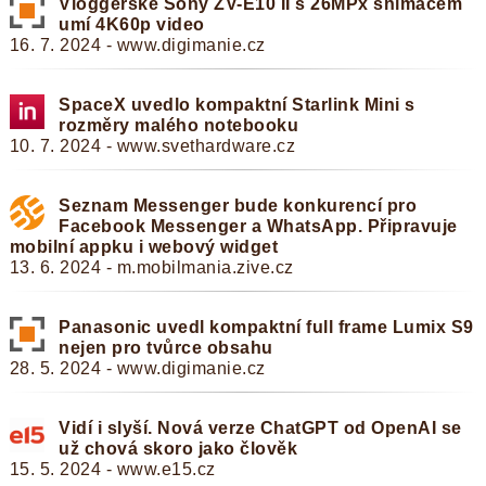
Vloggerské Sony ZV-E10 II s 26MPx snímačem
umí 4K60p video
16. 7. 2024 - www.digimanie.cz
SpaceX uvedlo kompaktní Starlink Mini s
rozměry malého notebooku
10. 7. 2024 - www.svethardware.cz
Seznam Messenger bude konkurencí pro
Facebook Messenger a WhatsApp. Připravuje
mobilní appku i webový widget
13. 6. 2024 - m.mobilmania.zive.cz
Panasonic uvedl kompaktní full frame Lumix S9
nejen pro tvůrce obsahu
28. 5. 2024 - www.digimanie.cz
Vidí i slyší. Nová verze ChatGPT od OpenAI se
už chová skoro jako člověk
15. 5. 2024 - www.e15.cz