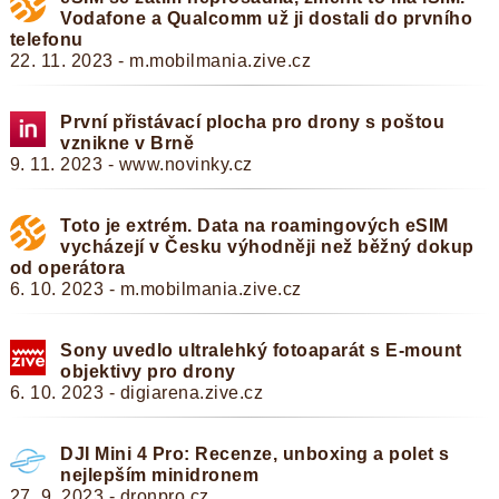
Vodafone a Qualcomm už ji dostali do prvního
telefonu
22. 11. 2023 - m.mobilmania.zive.cz
První přistávací plocha pro drony s poštou
vznikne v Brně
9. 11. 2023 - www.novinky.cz
Toto je extrém. Data na roamingových eSIM
vycházejí v Česku výhodněji než běžný dokup
od operátora
6. 10. 2023 - m.mobilmania.zive.cz
Sony uvedlo ultralehký fotoaparát s E-mount
objektivy pro drony
6. 10. 2023 - digiarena.zive.cz
DJI Mini 4 Pro: Recenze, unboxing a polet s
nejlepším minidronem
27. 9. 2023 - dronpro.cz