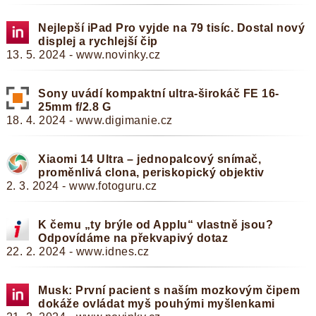
Nejlepší iPad Pro vyjde na 79 tisíc. Dostal nový
displej a rychlejší čip
13. 5. 2024 - www.novinky.cz
Sony uvádí kompaktní ultra-širokáč FE 16-
25mm f/2.8 G
18. 4. 2024 - www.digimanie.cz
Xiaomi 14 Ultra – jednopalcový snímač,
proměnlivá clona, periskopický objektiv
2. 3. 2024 - www.fotoguru.cz
K čemu „ty brýle od Applu“ vlastně jsou?
Odpovídáme na překvapivý dotaz
22. 2. 2024 - www.idnes.cz
Musk: První pacient s naším mozkovým čipem
dokáže ovládat myš pouhými myšlenkami