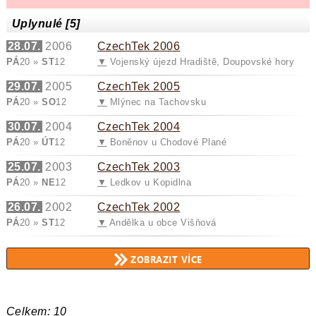
Uplynulé [5]
28.07.
2006
CzechTek 2006
PÁ
20 »
ST
12
▼
Vojenský újezd Hradiště, Doupovské hory
29.07.
2005
CzechTek 2005
PÁ
20 »
SO
12
▼
Mlýnec na Tachovsku
30.07.
2004
CzechTek 2004
PÁ
20 »
ÚT
12
▼
Boněnov u Chodové Plané
25.07.
2003
CzechTek 2003
PÁ
20 »
NE
12
▼
Ledkov u Kopidlna
26.07.
2002
CzechTek 2002
PÁ
20 »
ST
12
▼
Andělka u obce Višňová
Celkem: 10