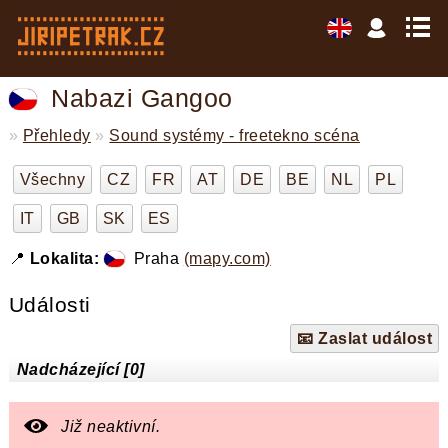
Nabazi Gangoo
»
Přehledy
»
Sound systémy - freetekno scéna
Všechny
CZ
FR
AT
DE
BE
NL
PL
IT
GB
SK
ES
📍
Lokalita:
Praha
(mapy.com)
Události
📧 Zaslat událost
Nadcházející [0]
Již neaktivní.