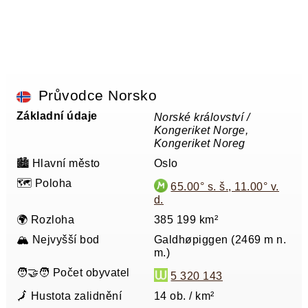
Průvodce Norsko
Základní údaje
Norské království /
Kongeriket Norge,
Kongeriket Noreg
🏙️ Hlavní město
Oslo
🗺️ Poloha
65.00° s. š., 11.00° v.
d.
🌍 Rozloha
385 199 km²
🏔️ Nejvyšší bod
Galdhøpiggen (2469 m n.
m.)
🧑‍🤝‍🧑 Počet obyvatel
5 320 143
🗾 Hustota zalidnění
14 ob. / km²