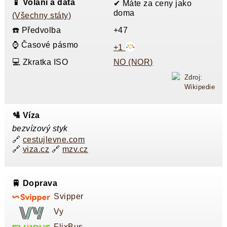
📱 Volání a data
✔ Máte za ceny jako
doma
(Všechny státy)
☎️ Předvolba
+47
⌚ Časové pásmo
+1
💻 Zkratka ISO
NO (NOR)
Zdroj:
Wikipedie
🛂 Víza
bezvízový styk
🔗
cestujlevne.com
🔗
viza.cz
🔗
mzv.cz
🚆 Doprava
Svipper
Vy
FlixBus