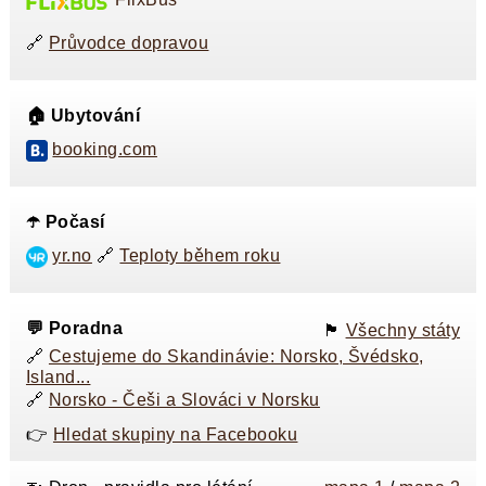
🔗
Průvodce dopravou
🏠 Ubytování
booking.com
☂️ Počasí
yr.no
🔗
Teploty během roku
💬 Poradna
🏴󠁭󠁸󠁭󠁥󠁸󠁿
Všechny státy
🔗
Cestujeme do Skandinávie: Norsko, Švédsko,
Island...
🔗
Norsko - Češi a Slováci v Norsku
👉
Hledat skupiny na Facebooku