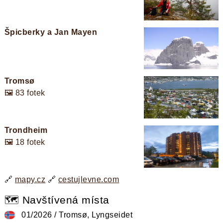
Špicberky a Jan Mayen
Tromsø
🖼️ 83 fotek
Trondheim
🖼️ 18 fotek
🔗
mapy.cz
🔗
cestujlevne.com
🗺️ Navštívená místa
01/2026 / Tromsø, Lyngseidet