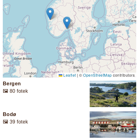
Leaflet
|
©
OpenStreetMap
contributors
Bergen
🖼️ 80 fotek
Bodø
🖼️ 39 fotek