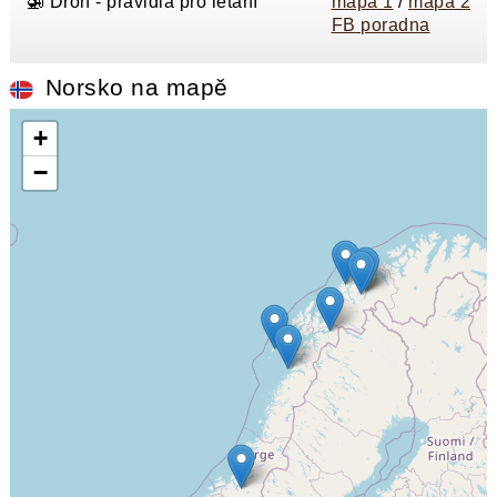
🚁 Dron - pravidla pro létání
mapa 1
/
mapa 2
FB poradna
Norsko na mapě
+
−