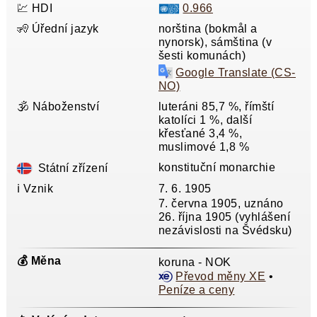
💹 HDI
0.966
🧏 Úřední jazyk
norština (bokmål a
nynorsk), sámština (v
šesti komunách)
Google Translate (CS-
NO)
🕉️ Náboženství
luteráni 85,7 %, římští
katolíci 1 %, další
křesťané 3,4 %,
muslimové 1,8 %
konstituční monarchie
Státní zřízení
ℹ️ Vznik
7. 6. 1905
7. června 1905, uznáno
26. října 1905 (vyhlášení
nezávislosti na Švédsku)
💰 Měna
koruna - NOK
Převod měny XE
•
Peníze a ceny