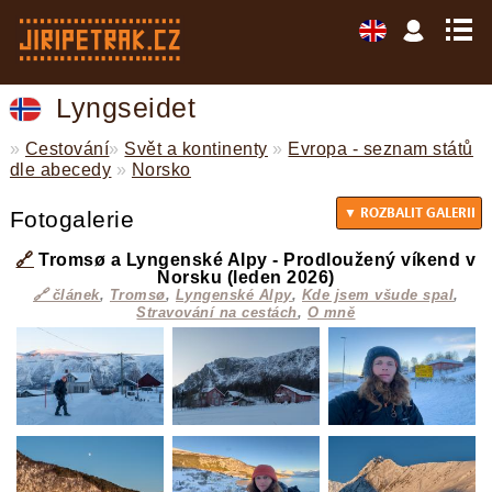
Lyngseidet
»
Cestování
»
Svět a kontinenty
»
Evropa - seznam států
dle abecedy
»
Norsko
Fotogalerie
🔗
Tromsø a Lyngenské Alpy - Prodloužený víkend v
Norsku (leden 2026)
🔗 článek
,
Tromsø
,
Lyngenské Alpy
,
Kde jsem všude spal
,
Stravování na cestách
,
O mně