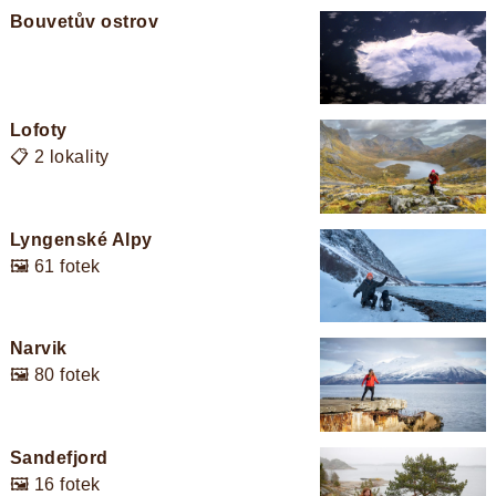
Bouvetův ostrov
Lofoty
📋 2 lokality
Lyngenské Alpy
🖼️ 61 fotek
Narvik
🖼️ 80 fotek
Sandefjord
🖼️ 16 fotek