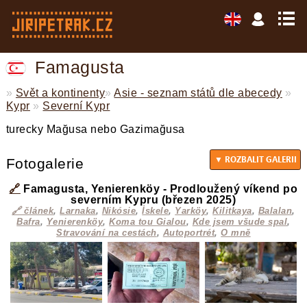
Famagusta
»
Svět a kontinenty
»
Asie - seznam států dle abecedy
»
Kypr
»
Severní Kypr
turecky Mağusa nebo Gazimağusa
Fotogalerie
🔗
Famagusta, Yenierenköy - Prodloužený víkend po
severním Kypru (březen 2025)
🔗 článek
,
Larnaka
,
Nikósie
,
İskele
,
Yarköy
,
Kilitkaya
,
Balalan
,
Bafra
,
Yenierenköy
,
Koma tou Gialou
,
Kde jsem všude spal
,
Stravování na cestách
,
Autoportrét
,
O mně