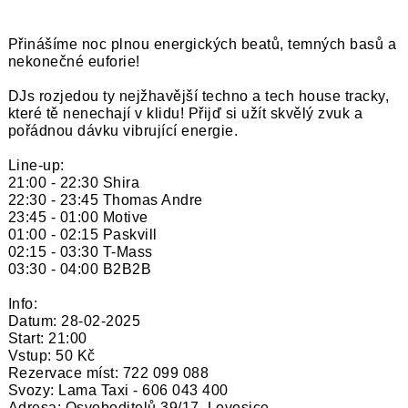
Přinášíme noc plnou energických beatů, temných basů a
nekonečné euforie!
DJs rozjedou ty nejžhavější techno a tech house tracky,
které tě nenechají v klidu! Přijď si užít skvělý zvuk a
pořádnou dávku vibrující energie.
Line-up:
21:00 - 22:30 Shira
22:30 - 23:45 Thomas Andre
23:45 - 01:00 Motive
01:00 - 02:15 Paskvill
02:15 - 03:30 T-Mass
03:30 - 04:00 B2B2B
Info:
Datum: 28-02-2025
Start: 21:00
Vstup: 50 Kč
Rezervace míst: 722 099 088
Svozy: Lama Taxi - 606 043 400
Adresa: Osvoboditelů 39/17, Lovosice