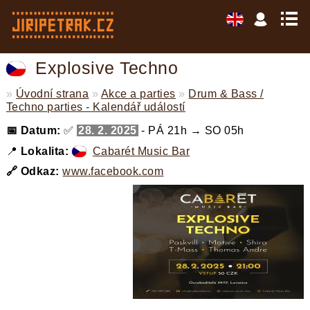
Explosive Techno
»
Úvodní strana
»
Akce a parties
»
Drum & Bass /
Techno parties - Kalendář událostí
📅 Datum:
✅
28. 2. 2025
- PÁ 21h → SO 05h
📍
Lokalita:
Cabarét Music Bar
🔗 Odkaz:
www.facebook.com