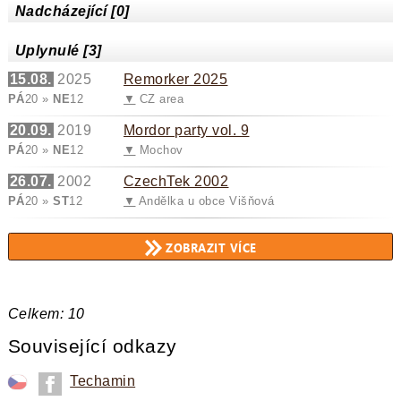
Nadcházející [0]
Uplynulé [3]
15.08.
2025
Remorker 2025
PÁ
20 »
NE
12
▼
CZ area
20.09.
2019
Mordor party vol. 9
PÁ
20 »
NE
12
▼
Mochov
26.07.
2002
CzechTek 2002
PÁ
20 »
ST
12
▼
Andělka u obce Višňová
Celkem: 10
Související odkazy
Techamin