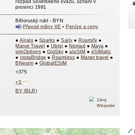
rozpad Sovětského svazu, uznání v

prosinci 1991
Běloruský rubl - BYN
Převod měny XE
•
Peníze a ceny
●
Airalo
●
Sparks
●
Saily
●
Roamify
●
Manet Travel
●
Ubigi
●
Nomad
●
Maya
●
simOptions
●
GigSky
●
aloSIM
●
eSIMatic
●
instaBridge
●
Roamless
●
Manet travel
●
BNesim
●
GlobalESIM
+375
+3
BY (BLR)
Zdroj:
Wikipedie
🔗