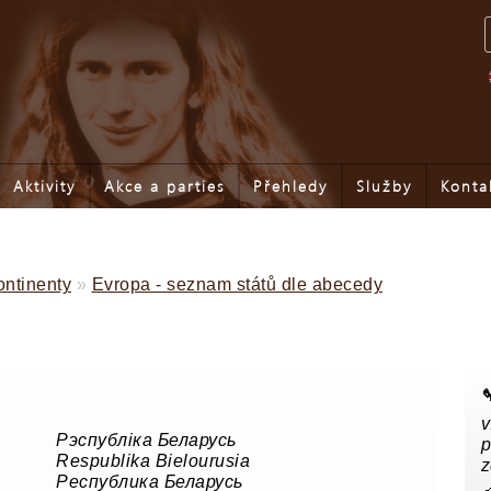
Aktivity
Akce a parties
Přehledy
Služby
Konta
ontinenty
»
Evropa - seznam států dle abecedy

v
Рэспубліка Беларусь
p
Respublika Bielourusia
z
Республика Беларусь