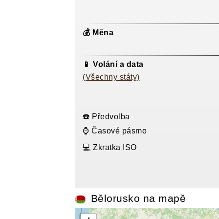
💰 Měna
📱 Volání a data
(Všechny státy)
☎️ Předvolba
⌚ Časové pásmo
💻 Zkratka ISO
Bělorusko na mapě