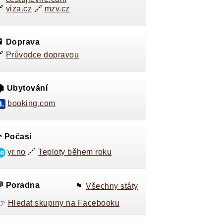
🔗
viza.cz
🔗
mzv.cz
 Doprava
🔗
Průvodce dopravou
 Ubytování
booking.com
️ Počasí
yr.no
🔗
Teploty během roku
 Poradna
🏴󠁭󠁸󠁭󠁥󠁸󠁿
Všechny státy
👉
Hledat skupiny na Facebooku