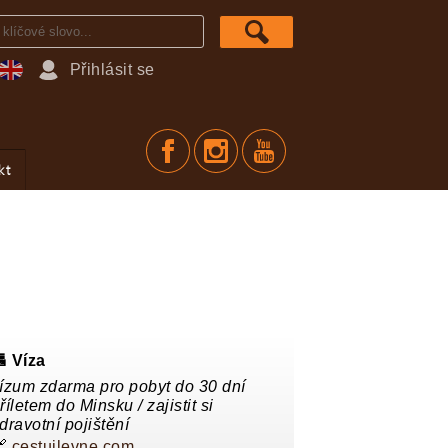
Přihlásit se
kt
 Víza
ízum zdarma pro pobyt do 30 dní
říletem do Minsku / zajistit si
dravotní pojištění
🔗
cestujlevne.com