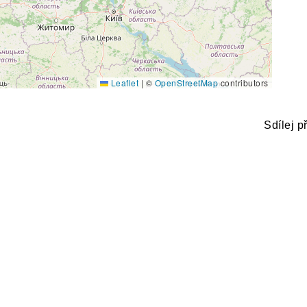
Leaflet
|
©
OpenStreetMap
contributors
Sdílej p