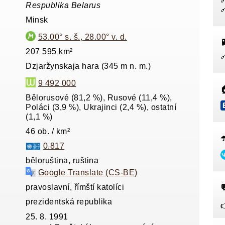
Respublika Belarus
Minsk
53.00° s. š., 28.00° v. d.

207 595 km²
Dzjaržynskaja hara (345 m n. m.)
9 492 000

Bělorusové (81,2 %), Rusové (11,4 %),
Poláci (3,9 %), Ukrajinci (2,4 %), ostatní
(1,1 %)
46 ob. / km²
☂
0.817
běloruština, ruština
Google Translate (CS-BE)
pravoslavní, římští katolíci

prezidentská republika
25. 8. 1991