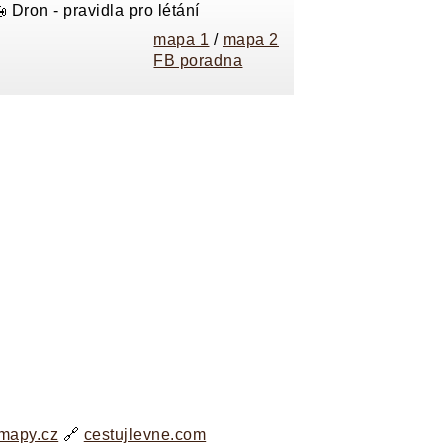
 Dron - pravidla pro létání
mapa 1
/
mapa 2
FB poradna
mapy.cz
🔗
cestujlevne.com