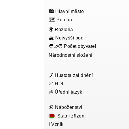
🏙️ Hlavní město
🗺️ Poloha
🌍 Rozloha
🏔️ Nejvyšší bod
🧑‍🤝‍🧑 Počet obyvatel
Národnostní složení
🗾 Hustota zalidnění
💹 HDI
🧏 Úřední jazyk
🕉️ Náboženství
Státní zřízení
ℹ️ Vznik