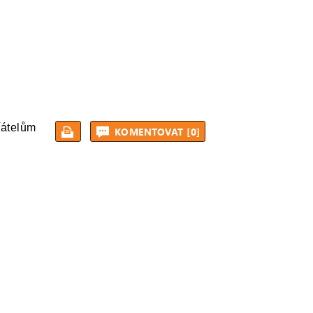
řátelům
KOMENTOVAT [0]