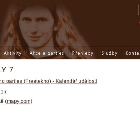
Aktivity
Akce a parties
Přehledy
Služby
Konta
Y 7
o parties (Freetekno) - Kalendář událostí
11h
tě
(mapy.com)