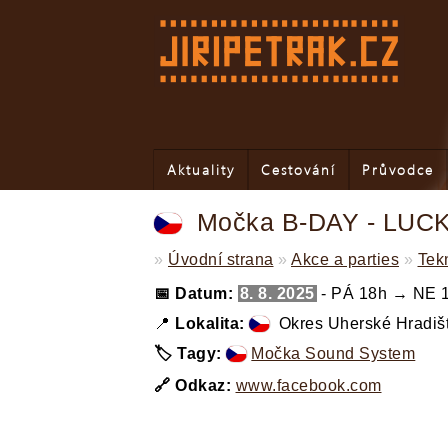
Aktuality
Cestování
Průvodce
Močka B-DAY - LUCK
»
Úvodní strana
»
Akce a parties
»
Tekn
📅 Datum:
8. 8. 2025
- PÁ 18h → NE 
📍
Lokalita:
Okres Uherské Hradiš
🏷️ Tagy:
Močka Sound System
,
🔗 Odkaz:
www.facebook.com