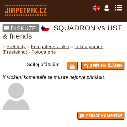
SQUADRON vs UST
DISKUZE:
& friends
»
Přehledy
»
Fotogalerie z akcí
»
Tekno parties
(Freetekno) - Fotogalerie
Sdílej přátelům
K vložení komentáře se musíte nejprve přihlásit.
ZPĚT 