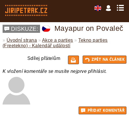
Mayapur on Povaleč
DISKUZE:
»
Úvodní strana
»
Akce a parties
»
Tekno parties
(Freetekno) - Kalendář událostí
Sdílej přátelům
K vložení komentáře se musíte nejprve přihlásit.
ZPĚT 