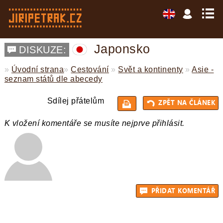
Japonsko
DISKUZE:
»
Úvodní strana
»
Cestování
»
Svět a kontinenty
»
Asie -
seznam států dle abecedy
Sdílej přátelům
K vložení komentáře se musíte nejprve přihlásit.
ZPĚT 