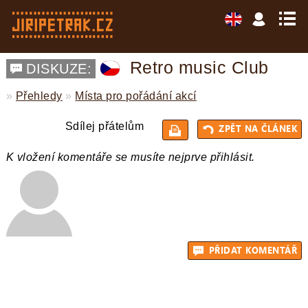
Retro music Club
DISKUZE:
»
Přehledy
»
Místa pro pořádání akcí
Sdílej přátelům
K vložení komentáře se musíte nejprve přihlásit.
ZPĚT 