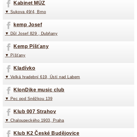
Kabinet MÚZ
▼ Sukova 49/4, Brno
kemp Josef
▼ Důl Josef 829 , Dubňany
Kemp Píšťany
▼ Píšťany
Kladívko
▼ Velká hradební 619, Ústí nad Labem
KlonDike music club
▼ Pec pod Sněžkou 139
Klub 007 Strahov
▼ Chaloupeckého 1903, Praha
Klub K2 České Budějovice