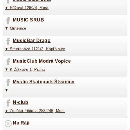
▼ Růžová 1280/4, Most
MUSIC SRUB
▼ Mutěnice
MusicBar Drago
▼ Smetanova 1121/2, Kopřivnice
MusicClub Modrá Vopice
▼ K Žižkovu 1, Praha
Mystic Skatepark Štvanice
▼
N-club
▼ Zdeňka Fibicha 2832/46, Most
Na Ráji