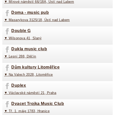
▼ Mírové náměstí 66/18A, Ústí nad Labem
Doma - music pub
▼ Masarykova 3125/18, Ústí nad Labem
Double G
▼ Wilsonova 41, Slaný
Dukla music club
▼ Lesní 288, Děčín
Dům kultury Litoměřice
▼ Na Valech 2028, Litoměřice
Duplex
▼ Václavské náměstí 21, Praha
Dvacet Trojka Music Club
▼ Tř. 1. máje 1783, Hranice