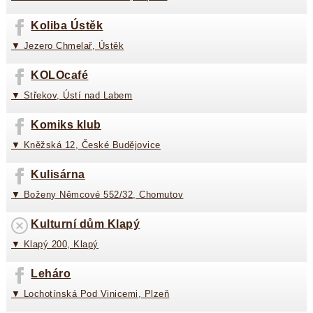
Koliba Ústěk
▼ Jezero Chmelař, Ústěk
KOLOcafé
▼ Střekov, Ústí nad Labem
Komiks klub
▼ Kněžská 12, České Budějovice
Kulisárna
▼ Boženy Němcové 552/32, Chomutov
Kulturní dům Klapý
▼ Klapý 200, Klapý
Leháro
▼ Lochotínská Pod Vinicemi, Plzeň