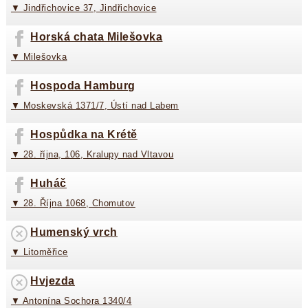
▼ Jindřichovice 37, Jindřichovice
Horská chata Milešovka
▼ Milešovka
Hospoda Hamburg
▼ Moskevská 1371/7, Ústí nad Labem
Hospůdka na Krétě
▼ 28. října, 106, Kralupy nad Vltavou
Huháč
▼ 28. Října 1068, Chomutov
Humenský vrch
▼ Litoměřice
Hvjezda
▼ Antonína Sochora 1340/4