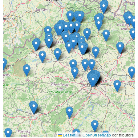
Leaflet
|
©
OpenStreetMap
contributors