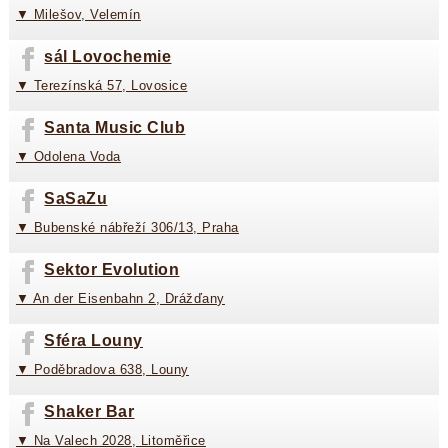
▼ Milešov, Velemín
sál Lovochemie
▼ Terezínská 57, Lovosice
Santa Music Club
▼ Odolena Voda
SaSaZu
▼ Bubenské nábřeží 306/13, Praha
Sektor Evolution
▼ An der Eisenbahn 2, Drážďany
Sféra Louny
▼ Poděbradova 638, Louny
Shaker Bar
▼ Na Valech 2028, Litoměřice