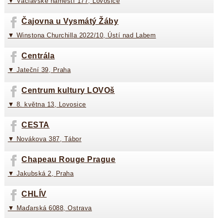
▼ Václavské náměstí 177, Lovosice
Čajovna u Vysmátý Žáby
▼ Winstona Churchilla 2022/10, Ústí nad Labem
Centrála
▼ Jateční 39, Praha
Centrum kultury LOVOš
▼ 8. května 13, Lovosice
CESTA
▼ Novákova 387, Tábor
Chapeau Rouge Prague
▼ Jakubská 2, Praha
CHLÍV
▼ Maďarská 6088, Ostrava