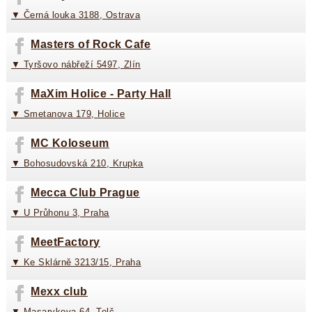
▼ Černá louka 3188, Ostrava
Masters of Rock Cafe
▼ Tyršovo nábřeží 5497, Zlín
MaXim Holice - Party Hall
▼ Smetanova 179, Holice
MC Koloseum
▼ Bohosudovská 210, Krupka
Mecca Club Prague
▼ U Průhonu 3, Praha
MeetFactory
▼ Ke Sklárně 3213/15, Praha
Mexx club
▼ Masarykova 64, Telč